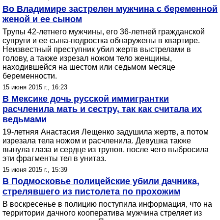
Во Владимире застрелен мужчина с беременной
женой и ее сыном
Трупы 42-летнего мужчины, его 36-летней гражданской
супруги и ее сына-подростка обнаружены в квартире.
Неизвестный преступник убил жертв выстрелами в
голову, а также изрезал ножом тело женщины,
находившейся на шестом или седьмом месяце
беременности.
15 июня 2015 г., 16:23
В Мексике дочь русской иммигрантки
расчленила мать и сестру, так как считала их
ведьмами
19-летняя Анастасия Лещенко задушила жертв, а потом
изрезала тела ножом и расчленила. Девушка также
вынула глаза и сердце из трупов, после чего выбросила
эти фрагменты тел в унитаз.
15 июня 2015 г., 15:39
В Подмосковье полицейские убили дачника,
стрелявшего из пистолета по прохожим
В воскресенье в полицию поступила информация, что на
территории дачного кооператива мужчина стреляет из