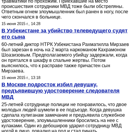
травматики по прохожим. Приехавшие на место
происшествия сотрудники МВД тоже были обстреляны.
Ответным огнем злоумышленник был ранен в ногу, после
чего скончался в больнице.
15 июня 2015 г., 14:28
В Узбекистане за убийство телеведущего судят
его сына
60-летний диктор НТРК Узбекистана Рахматилла Мирзаев
был зарезан в ночь на 2 марта наркоманом Кахрамоном
Шоазизовым. Предполагаемого убийцу задержали, когда
он прятался в шкафу в спальне жертвы. Потом
выяснилось, что к расправе также причастен сын
Мирзаева.
15 июня 2015 г., 13:18
В Москве подросток избил девушку,
предъявившую удостоверение следователя
МВД
25-летней сотруднице полиции не понравилось, что двое
молодых людей шумели в ее подъезде. Когда девушка
сделала хулиганам замечание и предъявила служебное
удостоверение, злоумышленники бросились на нее с
кулаками. Один из дебоширов ударил сотрудницу МВД
ногой в лицо, повалил на пол и стал пинать.