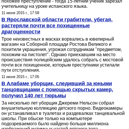
похожее преступление - тогда 15-летний ученик зарезал
учительницу на уроке испанского языка.
11 июня 2015 г., 17:58
В Ярославской области грабители, убегая,
растеряли почти все похищенные
драгоценности
Трое неизвестных в масках ворвались в ювелирный
магазин на Соборной площади Ростова Великого и
похитили украшения, угрожая сотрудникам "предметом,
похожим на пистолет". Однако приехавшим на место
происшествия полицейским удалось собрать с мостовой
почти все похищенное, которым преступники устилали
пути отступления.
11 июня 2015 г., 17:05
В Алабаме уборщик, следивший за юными
танцовщицами с помощью скрытых камер,
получил 140 лет тюрьмы
За несколько лет уборщик Джереми Нельсон собрал
внушительную коллекцию детского порно. Видеокамеры
он устанавливал в туалетах и раздевалках танцевальной
школы. При обыске только на компьютере
подозреваемого было найдено больше миллиона
изображений интимных частей детского тела.