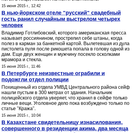
15 июня 2015 г., 12:42
В нью-йоркском отеле "русский" свадебный
гость ранил случайным выстрелом четырех
человек
Владимир Готлибовский, которого американская пресса
называет россиянином, прострелил себе штаны, когда
полез в карман за банкетной картой. Вылетевшая из дула
пистолета пуля после рикошета попала в голову одной из
дам. Еще двух женщин и мужчину посекло осколками
мрамора и стекла.
15 июня 2015 г., 11:46
В Петербурге неизвестные ограбили и
подожгли отдел полиции
Похищенный из отдела УМВД Центрального района сейф
нашли пустым в 300 метрах от здания. Начальник
полицейского отдела уверяет, что хранил в сейфе только
личные вещи. Уголовное дело пока возбуждено только по
статье "Кража".
15 июня 2015 г., 10:04
В Казахстане свидетельницу изнасилования,
совершенного в резиденции акима, два месяца