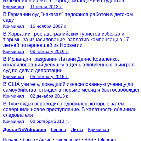
излечения поселят в "городе молодежи и студентов"
Криминал
|
11 июля 2013 г.,
В Германии суд "наказал" педофила работой в детском
саду
Криминал
|
16 ноября 2007 г.,
В Хорватии трое австралийских туристов избежали
тюрьмы за изнасилование, заплатив компенсацию 17-
летней потерпевшей из Норвегии
Криминал
|
09 february 2016 г.,
В Ирландии гражданин Латвии Денис Коваленко,
изнасиловавший девушку в День влюбленных, выиграл
суд по делу о депортации
Криминал
|
05 february 2015 г.,
В США учитель, доведший изнасилованную ученицу до
самоубийства, отсидел в тюрьме месяц и был освобожден
Криминал
|
02 декабря 2013 г.,
В Туве судья освободил педофилов, которые затем
совершили новое преступление. В халатности обвинили
следователя
Криминал
|
08 октября 2013 г.,
Досье NEWSru.com
::
Европа
::
Литва
::
Криминал
Начало
•
Досье
•
Архив
•
Ежедневник
•
RSS
•
Telegram