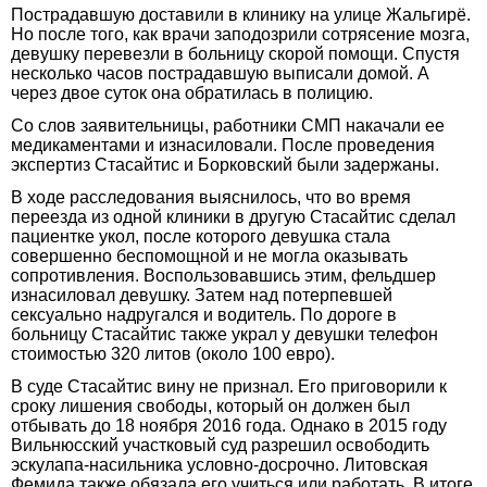
Пострадавшую доставили в клинику на улице Жальгирё.
Но после того, как врачи заподозрили сотрясение мозга,
девушку перевезли в больницу скорой помощи. Спустя
несколько часов пострадавшую выписали домой. А
через двое суток она обратилась в полицию.
Со слов заявительницы, работники СМП накачали ее
медикаментами и изнасиловали. После проведения
экспертиз Стасайтис и Борковский были задержаны.
В ходе расследования выяснилось, что во время
переезда из одной клиники в другую Стасайтис сделал
пациентке укол, после которого девушка стала
совершенно беспомощной и не могла оказывать
сопротивления. Воспользовавшись этим, фельдшер
изнасиловал девушку. Затем над потерпевшей
сексуально надругался и водитель. По дороге в
больницу Стасайтис также украл у девушки телефон
стоимостью 320 литов (около 100 евро).
В суде Стасайтис вину не признал. Его приговорили к
сроку лишения свободы, который он должен был
отбывать до 18 ноября 2016 года. Однако в 2015 году
Вильнюсский участковый суд разрешил освободить
эскулапа-насильника условно-досрочно. Литовская
Фемида также обязала его учиться или работать. В итоге