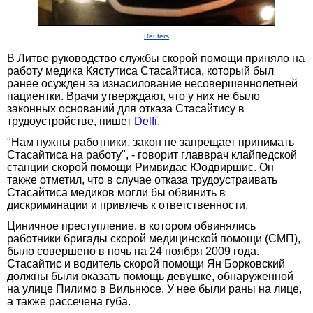
Reuters
В Литве руководство службы скорой помощи приняло на
работу медика Кястутиса Стасайтиса, который был
ранее осужден за изнасилование несовершеннолетней
пациентки. Врачи утверждают, что у них не было
законных оснований для отказа Стасайтису в
трудоустройстве, пишет
Delfi
.
"Нам нужны работники, закон не запрещает принимать
Стасайтиса на работу", - говорит главврач клайпедской
станции скорой помощи Римвидас Юодвиршис. Он
также отметил, что в случае отказа трудоустраивать
Стасайтиса медиков могли бы обвинить в
дискриминации и привлечь к ответственности.
Циничное преступление, в котором обвинялись
работники бригады скорой медицинской помощи (СМП),
было совершено в ночь на 24 ноября 2009 года.
Стасайтис и водитель скорой помощи Ян Борковский
должны были оказать помощь девушке, обнаруженной
на улице Пилимо в Вильнюсе. У нее были раны на лице,
а также рассечена губа.