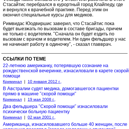
Стасайтис перебрался в курортный город Клайпеду, где
и вернулся к врачебной практике. Перед этим он
окончил специальные курсы для медиков.
Римвидас Юодвиршис заверил, что Стасайтис пока
будет выезжать по вызовам в составе бригады, причем
не только с водителем. "Сначала он будет ездить по
вызовам с врачом и водителем. Ни один фельдшер у нас
не начинает работу в одиночку", - сказал главврач.
ССЫЛКИ ПО ТЕМЕ
22-летнюю американку, потерявшую сознание на
рождественской вечеринке, изнасиловали в карете скорой
помощи
Криминал
|
10 января 2012 г.,
В Австралии судят медика, домогавшегося пациентки
прямо в машине "скорой помощи"
Криминал
|
19 мая 2008 г.,
Два фельдшера "Скорой помощи" изнасиловали
психически больную пациентку
Криминал
|
02 мая 2001 г.,
Американца, изнасиловавшего больше 40 женщин, после