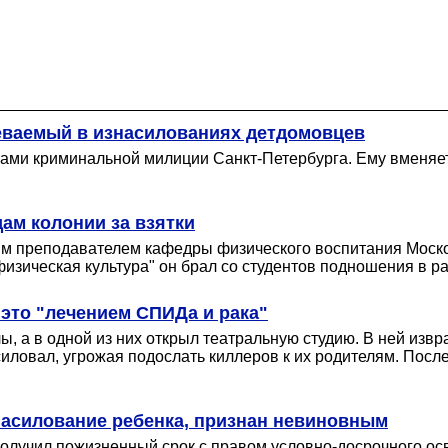
еваемый в изнасилованиях детдомовцев
ками криминальной милиции Санкт-Петербурга. Ему вменяе
дам колонии за взятки
им преподавателем кафедры физического воспитания Моско
изическая культура" он брал со студентов подношения в ра
 это "лечением СПИДа и рака"
, а в одной из них открыл театральную студию. В ней извр
ловал, угрожая подослать киллеров к их родителям. После
насилование ребенка, признан невиновным
олучил пожизненный срок с правом условно-досрочного осв