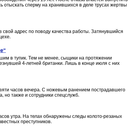
ь отыскать сперму на хранившихся в деле трусах жертвы
в свой адрес по поводу качества работы. Затянувшийся
цехе.
те"
шим в тупик. Тем не менее, сыщики на протяжении
знувшей 4-летней британки. Лишь в конце июля с них
евяти часов вечера. С ножевым ранением пострадавшего
, но также и сотрудники спецслужб.
часов утра. На телах обнаружены следы колото-резаных
звестных преступников.