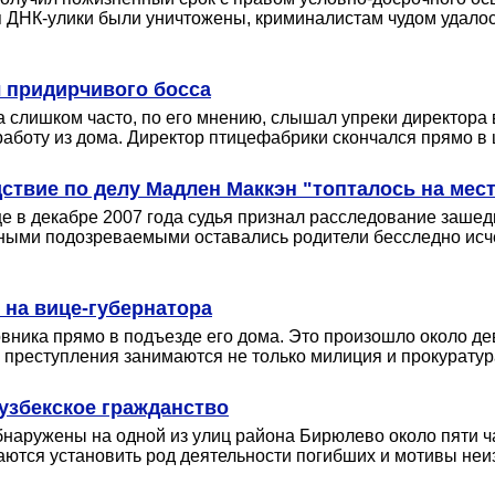
я ДНК-улики были уничтожены, криминалистам чудом удалос
 придирчивого босса
слишком часто, по его мнению, слышал упреки директора 
аботу из дома. Директор птицефабрики скончался прямо в 
дствие по делу Мадлен Маккэн "топталось на мес
ще в декабре 2007 года судья признал расследование зашед
вными подозреваемыми оставались родители бесследно исче
 на вице-губернатора
вника прямо в подъезде его дома. Это произошло около д
преступления занимаются не только милиция и прокуратура
 узбекское гражданство
обнаружены на одной из улиц района Бирюлево около пяти 
тся установить род деятельности погибших и мотивы неи