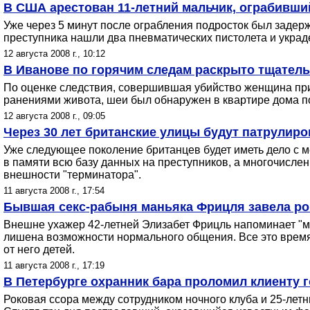
В США арестован 11-летний мальчик, ограбивший
Уже через 5 минут после ограбления подросток был задерж
преступника нашли два пневматических пистолета и украд
12 августа 2008 г., 10:12
В Иванове по горячим следам раскрыто тщатель
По оценке следствия, совершившая убийство женщина при
ранениями живота, шеи был обнаружен в квартире дома п
12 августа 2008 г., 09:05
Через 30 лет британские улицы будут патрулир
Уже следующее поколение британцев будет иметь дело с 
в памяти всю базу данных на преступников, а многочисле
внешности "терминатора".
11 августа 2008 г., 17:54
Бывшая секс-рабыня маньяка Фрицля завела ром
Внешне ухажер 42-летней Элизабет Фрицль напоминает "ме
лишена возможности нормального общения. Все это время 
от него детей.
11 августа 2008 г., 17:19
В Петербурге охранник бара проломил клиенту 
Роковая ссора между сотрудником ночного клуба и 25-летн