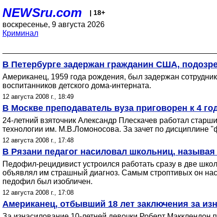
NEWSru.com
| 18+
воскресенье, 9 августа 2026
Криминал
В Петербурге задержан гражданин США, подозр
Американец, 1959 года рождения, был задержан сотрудни
воспитанников детского дома-интерната.
12 августа 2008 г., 18:49
В Москве преподаватель вуза приговорен к 4 го
24-летний взяточник Александр Плескачев работал старш
технологии им. М.В.Ломоносова. За зачет по дисциплине "ф
12 августа 2008 г., 17:48
В Рязани педагог насиловал школьниц, называя
Педофил-рецидивист устроился работать сразу в две школы
объявлял им страшный диагноз. Самым строптивых он наси
педофил был изобличен.
12 августа 2008 г., 17:08
Американец, отбывший 18 лет заключения за из
За изнасилование 10-летней девочки Роберт Макклендон п