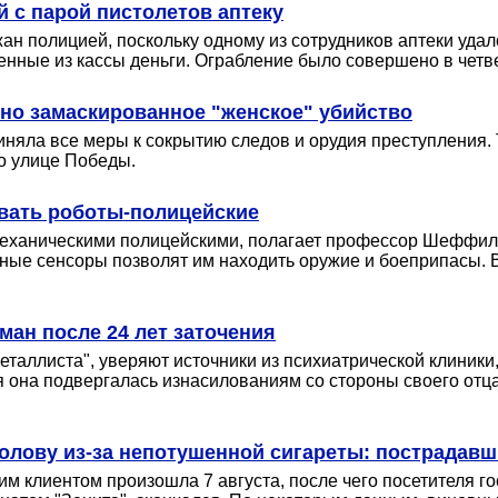
 с парой пистолетов аптеку
ан полицией, поскольку одному из сотрудников аптеки удал
енные из кассы деньги. Ограбление было совершено в четве
но замаскированное "женское" убийство
няла все меры к сокрытию следов и орудия преступления. 
о улице Победы.
овать роботы-полицейские
механическими полицейскими, полагает профессор Шеффилдс
нные сенсоры позволят им находить оружие и боеприпасы. 
ан после 24 лет заточения
таллиста", уверяют источники из психиатрической клиники
она подвергалась изнасилованиям со стороны своего отца,
голову из-за непотушенной сигареты: пострадав
им клиентом произошла 7 августа, после чего посетителя г