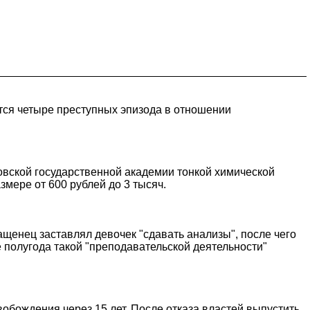
тся четыре преступных эпизода в отношении
вской государственной академии тонкой химической
змере от 600 рублей до 3 тысяч.
ащенец заставлял девочек "сдавать анализы", после чего
 полугода такой "преподавательской деятельности"
обождения через 15 лет. После отказа властей выпустить