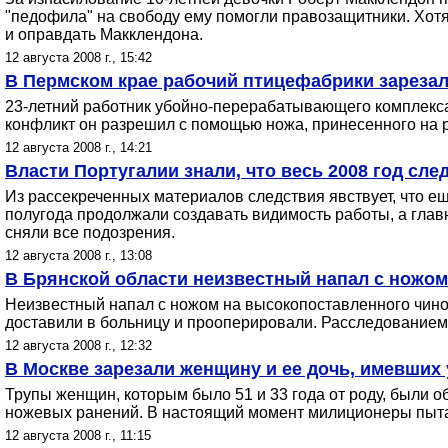
"педофила" на свободу ему помогли правозащитники. Хот
и оправдать Макклендона.
12 августа 2008 г., 15:42
В Пермском крае рабочий птицефабрики зарезал
23-летний работник убойно-перерабатывающего комплекса 
конфликт он разрешил с помощью ножа, принесенного на р
12 августа 2008 г., 14:21
Власти Португалии знали, что весь 2008 год сле
Из рассекреченных материалов следствия явствует, что е
полугода продолжали создавать видимость работы, а гла
сняли все подозрения.
12 августа 2008 г., 13:08
В Брянской области неизвестный напал с ножом
Неизвестный напал с ножом на высокопоставленного чино
доставили в больницу и прооперировали. Расследованием 
12 августа 2008 г., 12:32
В Москве зарезали женщину и ее дочь, имевших
Трупы женщин, которым было 51 и 33 года от роду, были 
ножевых ранений. В настоящий момент милиционеры пытаю
12 августа 2008 г., 11:15