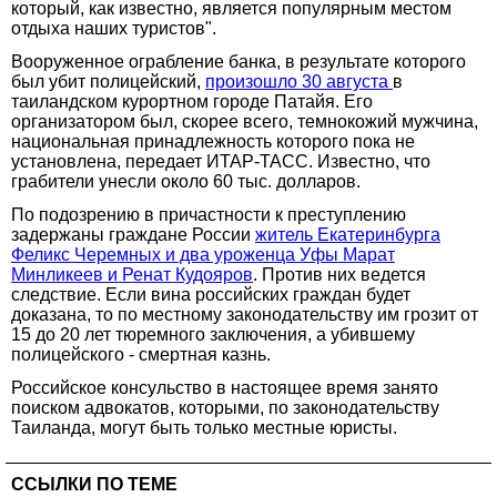
который, как известно, является популярным местом
отдыха наших туристов".
Вооруженное ограбление банка, в результате которого
был убит полицейский,
произошло 30 августа
в
таиландском курортном городе Патайя. Его
организатором был, скорее всего, темнокожий мужчина,
национальная принадлежность которого пока не
установлена, передает ИТАР-ТАСС. Известно, что
грабители унесли около 60 тыс. долларов.
По подозрению в причастности к преступлению
задержаны граждане России
житель Екатеринбурга
Феликс Черемных и два уроженца Уфы Марат
Минликеев и Ренат Кудояров
. Против них ведется
следствие. Если вина российских граждан будет
доказана, то по местному законодательству им грозит от
15 до 20 лет тюремного заключения, а убившему
полицейского - смертная казнь.
Российское консульство в настоящее время занято
поиском адвокатов, которыми, по законодательству
Таиланда, могут быть только местные юристы.
ССЫЛКИ ПО ТЕМЕ