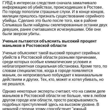
ГУВД в интересах следствия сначала замалчивало
информацию об убийствах, происходивших в Ростове.
По городу поползли страшные слухи. И в конце концов,
милиции пришлось признать существование серийного
убийцы. Сделано это было после того, как в районе
Сельмаша были найдены скелетированные останки двух
девушек, ранее считавшихся исчезнувшими. Обе они
были зверски убиты.
Ученые пытаются объяснить высокий процент
маньяков в Ростовской области
Ученые объясняют такой высокий процент серийных
убийств в Ростовской области разными причинами,
среди которых особые климатические условия и
неблагоприятная социальная обстановка. Кроме того, по
словам специалистов, когда в городе появляется
маньяк, он непроизвольно побуждает к маниакальным
действиям и других. Тех, кто, может и хотел убивать, но
не решался.
Однако некоторые эксперты считают, что на самом деле
маньяков в Ростовской области не больше, чем в любом
другом городе или области, просто раскрываемость
подобных преступлений здесь на высоком уровне. В
немалой степени этому способствует "южный