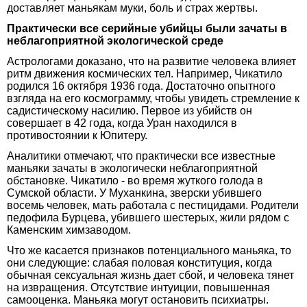
доставляет маньякам муки, боль и страх жертвы.
Практически все серийные убийцы были зачаты в
неблагоприятной экологичеcкой среде
Астрологами доказано, что на развитие человека влияет
ритм движения космических тел. Например, Чикатило
родился 16 октября 1936 года. Достаточно опытного
взгляда на его космограмму, чтобы увидеть стремление к
садистическому насилию. Первое из убийств он
совершает в 42 года, когда Уран находился в
противостоянии к Юпитеру.
Аналитики отмечают, что практически все известные
маньяки зачаты в экологически неблагоприятной
обстановке. Чикатило - во время жуткого голода в
Сумской области. У Муханкина, зверски убившего
восемь человек, мать работала с пестицидами. Родители
педофила Бурцева, убившего шестерых, жили рядом с
Каменским химзаводом.
Что же касается признаков потенциального маньяка, то
они следующие: слабая половая конституция, когда
обычная сексуальная жизнь дает сбой, и человека тянет
на извращения. Отсутствие интуиции, повышенная
самооценка. Маньяка могут остановить психиатры.