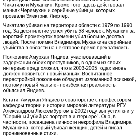
Чикатило и Муханкин. Кроме того, здесь действовал
маньяк Черемухин и серийные убийцы, которых
прозвали Электрик, Лифтер.
Чикатило убивал на территории области с 1979 по 1990
год. За десятилетие успел убить 58 человек. Муханкин за
короткий промежуток времени убил больше десятка
людей. После поимки Владимира Муханкина серийные
убийства в области на некоторое время прекратились.
Полковник Амурхан Яндиев, участвовавший в
задержании обоих преступников, в одном из своих
интервью предположил, что в 2003-2005 годах вновь
должен появиться новый маньяк. Воспитанное
перестройкой поколение обладает изломанной психикой,
поэтому новый маньяк - неизбежная реальность,
объяснил Яндиев.
Кстати, Амурхан Яндиев в соавторстве с профессором
кафедры теории и истории мировой литературы РГУ
Александром Люксембургом в 2002 году выпустил книгу
"Серийный убийца: портрет в интерьере". Она, в
частности, посвящена личности некрофила Владимира
Муханкина, который убивал женщин, детей и писал
проникновенные стихи.