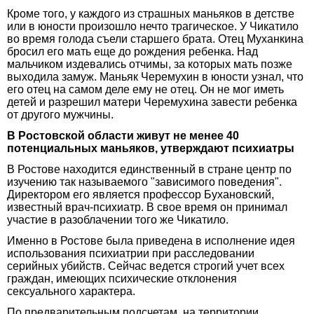
Кроме того, у каждого из страшных маньяков в детстве
или в юности произошло нечто трагическое. У Чикатило
во время голода съели старшего брата. Отец Муханкина
бросил его мать еще до рождения ребенка. Над
мальчиком издевались отчимы, за которых мать позже
выходила замуж. Маньяк Черемухин в юности узнал, что
его отец на самом деле ему не отец. Он не мог иметь
детей и разрешил матери Черемухина завести ребенка
от другого мужчины.
В Ростовской области живут не менее 40
потенциальных маньяков, утверждают психиатры
В Ростове находится единственный в стране центр по
изучению так называемого "зависимого поведения".
Директором его является профессор Бухановский,
известный врач-психиатр. В свое время он принимал
участие в разоблачении того же Чикатило.
Именно в Ростове была приведена в исполнение идея
использования психиатрии при расследовании
серийных убийств. Сейчас ведется строгий учет всех
граждан, имеющих психические отклонения
сексуального характера.
По предварительным подсчетам, на территории