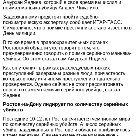
Амурхан Яндиев, который в свое время вычислил и
поймал маньяка-убийцу Андрея Чикатило.
Задержанному предстоит пройти судебно-
психиатрическую экспертизу, сообщает ИТАР-ТАСС.
Символично, что о поимке преступника стало известно в
День милиции.
В то же время в правоохранительных органах
Ростовской области уже говорят о том, что
преждевременно говорить о поимке серийного маньяка-
убийцы. Об этом сказал сам Амурхан Яндиев.
Как он уточнил, в рамках расследуемых тяжких
преступлений задержаны разные люди, причастность
которых к тому или иному преступлению тщательно
проверяется. Однако сейчас не стоит рассматривать
версию о самом наличии серийного убийцы, сказал
Яндиев.
Ростов-на-Дону лидирует по количеству серийных
убийств
Последние 10-12 лет Ростов считается чемпионом мира
по количеству серийных убийств. А число серийных
убийц, задержанных в Ростове и области, приблизилось
к трем десяткам. Самые знаменитые из маньяков -