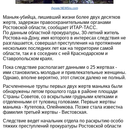
Архив NEWSru.com
Маньяк-убийца, лишивший жизни более двух десятков
жертв, задержан правоохранительными органами
Ростовской области, сообщает ИТАР-ТАСС.
По данным областной прокуратуры, 30-летний житель
Ростова-на-Дону, имя которого в интересах следствия не
разглашается, совершал преступления на протяжении
нескольких последних лет как на территории самой
области, так и в соседних с ней Краснодарском и
Ставропольском краях.
Пока следствие располагает данными о 25 жертвах -
ими становились молодые и привлекательные женщины.
Однако, вполне вероятно, этот список далеко не полный.
Расчлененные трупы первых двух жертв маньяка были
обнаружены летом прошлого года в районе площади
Страны Советов, со вскрытыми грудными клетками и
отделенными от туловищ головами. Первые жертвы
маньяка - Кутепова, Олейникова. Позже стала известна
фамилия третьей жертвы - Вистовская.
Следствие ведет начальник отдела по раскрытию особо
тяжких преступлений прокуратуры Ростовской области