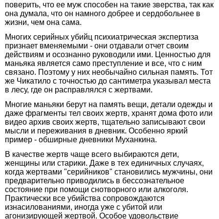
поверить, что ее муж способен на такие зверства, так как
она думала, что он намного добрее и сердобольнее в
жизни, чем она сама.
Многих серийных убийц психиатрическая экспертиза
признает вменяемыми - они отдавали отчет своим
действиям и осознанно руководили ими. Ценностью для
маньяка является само преступление и все, что с ним
связано. Поэтому у них необычайно сильная память. Тот
же Чикатило с точностью до сантиметра указывал места
в лесу, где он расправлялся с жертвами.
Многие маньяки берут на память вещи, детали одежды и
даже фрагменты тел своих жертв, хранят дома фото или
видео архив своих жертв, тщательно записывают свои
мысли и переживания в дневник. Особенно яркий
пример - обширные дневники Муханкина.
В качестве жертв чаще всего выбираются дети,
женщины или старики. Даже в тех единичных случаях,
когда жертвами "серийников" становились мужчины, они
предварительно приводились в бессознательное
состояние при помощи снотворного или алкоголя.
Практически все убийства сопровождаются
изнасилованиями, иногда уже с убитой или
агонизирующей жертвой. Особое удовольствие