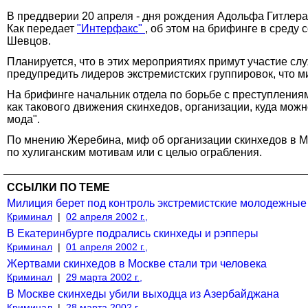
В преддверии 20 апреля - дня рождения Адольфа Гитлера
Как передает
"Интерфакс"
, об этом на брифинге в сред
Шевцов.
Планируется, что в этих мероприятиях примут участие с
предупредить лидеров экстремистских группировок, что м
На брифинге начальник отдела по борьбе с преступления
как такового движения скинхедов, организации, куда можн
мода".
По мнению Жеребина, миф об организации скинхедов в М
по хулиганским мотивам или с целью ограбления.
ССЫЛКИ ПО ТЕМЕ
Милиция берет под контроль экстремистские молодежные
Криминал
|
02 апреля 2002 г.,
В Екатеринбурге подрались скинхеды и рэпперы
Криминал
|
01 апреля 2002 г.,
Жертвами скинхедов в Москве стали три человека
Криминал
|
29 марта 2002 г.,
В Москве скинхеды убили выходца из Азербайджана
Криминал
|
28 марта 2002 г.,