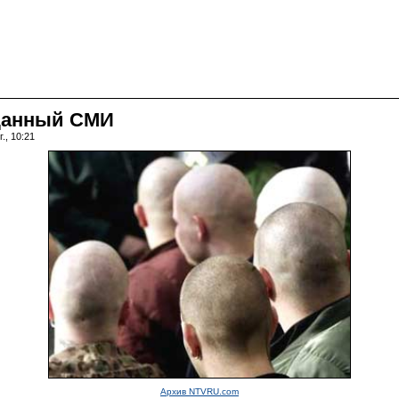
зданный СМИ
., 10:21
Архив NTVRU.com