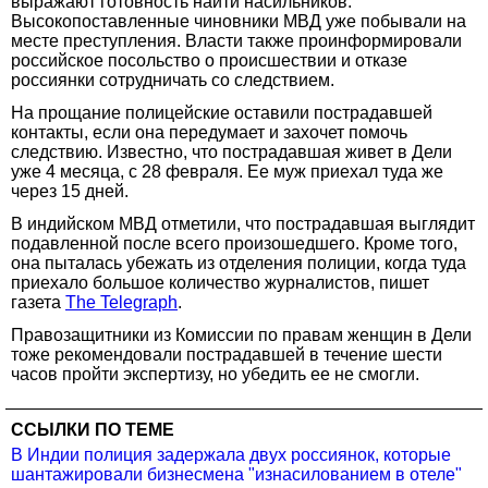
выражают готовность найти насильников.
Высокопоставленные чиновники МВД уже побывали на
месте преступления. Власти также проинформировали
российское посольство о происшествии и отказе
россиянки сотрудничать со следствием.
На прощание полицейские оставили пострадавшей
контакты, если она передумает и захочет помочь
следствию. Известно, что пострадавшая живет в Дели
уже 4 месяца, с 28 февраля. Ее муж приехал туда же
через 15 дней.
В индийском МВД отметили, что пострадавшая выглядит
подавленной после всего произошедшего. Кроме того,
она пыталась убежать из отделения полиции, когда туда
приехало большое количество журналистов, пишет
газета
The Telegraph
.
Правозащитники из Комиссии по правам женщин в Дели
тоже рекомендовали пострадавшей в течение шести
часов пройти экспертизу, но убедить ее не смогли.
ССЫЛКИ ПО ТЕМЕ
В Индии полиция задержала двух россиянок, которые
шантажировали бизнесмена "изнасилованием в отеле"