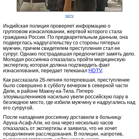
NDTV
Индийская полиция проверяет информацию о
групповом изнасиловании, жертвой которого стала
гражданка России. По предварительным данным, она
подверглась надругательству со стороны пятерых
мужчин, причем свидетелем преступления стал ее
супруг. Однако пострадавшая предпочитает замять дело.
Молодая россиянка отказалась пройти медицинскую
экспертизу, которая должна подтвердить факт
изнасилования, передает телеканал
HDTV
.
Как рассказала 26-летняя потерпевшая, преступление
было совершено в субботу вечером в северной части
Дели, в районе Мажну-ка-Тила. Пятеро
злоумышленников насильно увели российскую пару в
безлюдное место, где избили мужчину и надругались над
его супругой.
После нападения россиянку доставили в больницу
Аруна-Асаф-Али, но она через несколько часов
отказалась от экспертизы и заявила, что не хочет
продолжения расследования. В полиции, напротив,