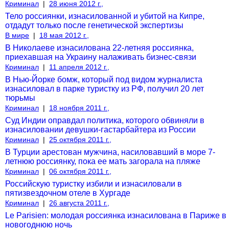
Криминал
|
28 июня 2012 г.,
Тело россиянки, изнасилованной и убитой на Кипре,
отдадут только после генетической экспертизы
В мире
|
18 мая 2012 г.,
В Николаеве изнасилована 22-летняя россиянка,
приехавшая на Украину налаживать бизнес-связи
Криминал
|
11 апреля 2012 г.,
В Нью-Йорке бомж, который под видом журналиста
изнасиловал в парке туристку из РФ, получил 20 лет
тюрьмы
Криминал
|
18 ноября 2011 г.,
Суд Индии оправдал политика, которого обвиняли в
изнасиловании девушки-гастарбайтера из России
Криминал
|
25 октября 2011 г.,
В Турции арестован мужчина, насиловавший в море 7-
летнюю россиянку, пока ее мать загорала на пляже
Криминал
|
06 октября 2011 г.,
Российскую туристку избили и изнасиловали в
пятизвездочном отеле в Хургаде
Криминал
|
26 августа 2011 г.,
Le Parisien: молодая россиянка изнасилована в Париже в
новогоднюю ночь