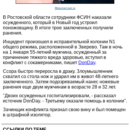
Moscow-Live.ru
В Ростовской области сотрудники ФСИН наказали
осужденного, который в Новый год устроил
поножовщину. В итоге трое заключенных получили
ранения.
Инцидент произошел в исправительной колонии N1
общего режима, расположенной в Зверево. Там в ночь
на 1 января 55-летний мужчина, осужденный за
причинение тяжкого вреда здоровью, вступил в
конфликт с сокамерниками, пишет
DonDay
.
Ссора быстро переросла в драку. Злоумышленник
схватил со стола нож и ударил им в живот 48-летнего
заключенного. Затем подозреваемый нанес ножевые
ранения еще двум мужчинам в возрасте 28 и 32 лет.
"Двоих осужденных госпитализировали, - рассказал
источник DonDay. - Третьему оказали помощь в колонии".
Зачинщик конфликта признал свою вину и был помещен
в штрафной изолятор.
ССЫЛКИ ПО ТЕМЕ