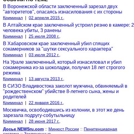
В Воронежской области заключенный зарезал двух
"авторитетов", опасаясь изнасилования с их стороны
Криминал
|
02 апреля 2015 г.,
В Алтайском крае заключенный устроил резню в камере: 2
человека убиты, 3 ранены
Криминал
|
25 июля 2008 г.,
В Хабаровском крае заключенный убил спящих
сокамерников за "шутки сексуального характера"
Криминал
|
03 июля 2012 г.,
На Урале заключенный, который изнасиловал и убил
сокамерника из-за шоколадки, получил 18 лет строгого
режима
Криминал
|
13 августа 2013 г.,
В СИЗО Владивостока заколот мужчина, обвиняемый в
"рождественском" убийстве 8-летнего сына, жены и
родителей
Криминал
|
22 января 2016 г.,
Москвичка, освободившись из колонии, в этот же день
зарезала подругу-собутыльницу
Криминал
|
28 июня 2017 г.,
Досье NEWSru.com
::
Минюст России
::
Пенитенциарная
система
::
Заключенные