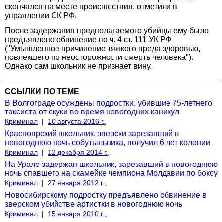
скончался на месте происшествия, отметили в
управлении СК РФ.
После задержания предполагаемого убийцы ему было
предъявлено обвинение по ч. 4 ст. 111 УК РФ
("Умышленное причинение тяжкого вреда здоровью,
повлекшего по неосторожности смерть человека").
Однако сам школьник не признает вину.
ССЫЛКИ ПО ТЕМЕ
В Волгограде осуждены подростки, убившие 75-летнего
таксиста от скуки во время новогодних каникул
Криминал
|
10 августа 2016 г.,
Красноярский школьник, зверски зарезавший в
новогоднюю ночь собутыльника, получил 6 лет колонии
Криминал
|
12 декабря 2014 г.,
На Урале задержан школьник, зарезавший в новогоднюю
ночь спавшего на скамейке чемпиона Молдавии по боксу
Криминал
|
27 января 2012 г.,
Новосибирскому подростку предъявлено обвинение в
зверском убийстве артистки в новогоднюю ночь
Криминал
|
15 января 2010 г.,