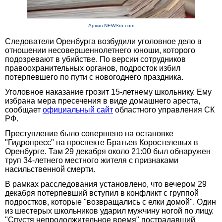
Архив NEWSru.com
Следователи Оренбурга возбудили уголовное дело в
отношении несовершеннолетнего юноши, которого
подозревают в убийстве. По версии сотрудников
правоохранительных органов, подросток избил
потерпевшего по пути с новогоднего праздника.
Уголовное наказание грозит 15-летнему школьнику. Ему
избрана мера пресечения в виде домашнего ареста,
сообщает
официальный сайт
областного управления СК
РФ.
Преступление было совершено на остановке
"Гидропресс" на проспекте Братьев Коростелевых в
Оренбурге. Там 29 декабря около 21:00 был обнаружен
труп 34-летнего местного жителя с признаками
насильственной смерти.
В рамках расследования установлено, что вечером 29
декабря потерпевший вступил в конфликт с группой
подростков, которые "возвращались с елки домой". Один
из шестерых школьников ударил мужчину ногой по лицу.
"Спустя непродолжительное время" пострадавший