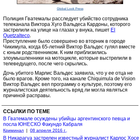
Global Look Press
Полиция Гватемалы расследует убийство сотрудника
телеканала Виктора Хуго Вальдеса Кардоны, которого
застрелили на улице на глазах у внука, пишет
El
Quetzalteco
.
Преступление было совершено во вторник в городе
Чикимула, когда 65-летний Виктор Вальдес гулял вместе
с юным родственником. К ним приблизились
злоумышленники на мотоцикле, которые выстрелили в
телеведущего, после чего скрылись.
Дочь убитого Марлис Вальдес заявила, что у ее отца не
было врагов. Кроме того, на канале Chiquimula de Vision
Виктор Вальдес вел программу о культуре, поэтому его
журналистская деятельность вряд ли могла являться
причиной расправы.
ССЫЛКИ ПО ТЕМЕ
В Гватемале осуждены убийцы аргентинского певца и
посла ЮНЕСКО Факундо Кабраля
Криминал
|
08 апреля 2016 г.,
В Никарагуа застрелен известный журналист Карлос Хосе