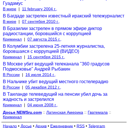
Гуадамус
В мире
|
11 february 2004 г.,
В Багдаде застрелен известный иракский тележурналист
В мире
|
07 сентября 2010 г.,
В Бразилии застрелен в прямом эфире диктор
радиостанции, боровшийся с коррупцией
Криминал
|
07 августа 2015 г.,
В Колумбии застрелена 25-летняя журналистка,
боровшаяся с коррупцией (ВИДЕО)
Криминал
|
15 сентября 2015 г.,
В Москве убит ведущий телеканала "360 градусов
Подмосковье" Андрей Рыбакин
В России
|
16 июля 2014 г.,
В Нальчике убит ведущий местного гостелерадио
В России
|
05 декабря 2012 г.,
В Таиланде телеведущий на пенсии убил дочь за
жадность и застрелился
Криминал
|
04 июня 2008 г.,
Досье NEWSru.com
::
Латинская Америка
::
Гватемала
::
Криминал
Начало
•
Досье
•
Архив
•
Ежедневник
•
RSS
•
Telegram