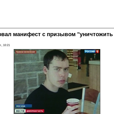
овал манифест с призывом "уничтожить 
., 10:21