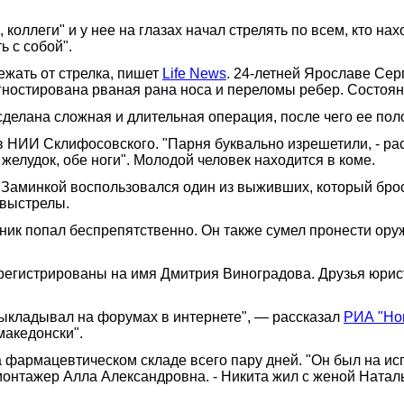
, коллеги" и у нее на глазах начал стрелять по всем, кто на
ь с собой".
ежать от стрелка, пишет
Life News
. 24-летней Ярославе Сер
гностирована рваная рана носа и переломы ребер. Состоян
делана сложная и длительная операция, после чего ее по
в НИИ Склифосовского. "Парня буквально изрешетили, - ра
, желудок, обе ноги". Молодой человек находится в коме.
. Заминкой воспользовался один из выживших, который бр
 выстрелы.
к попал беспрепятственно. Он также сумел пронести оруж
регистрированы на имя Дмитрия Виноградова. Друзья юрист
выкладывал на форумах в интернете", — рассказал
РИА "Но
македонски".
 фармацевтическом складе всего пару дней. "Он был на исп
омонтажер Алла Александровна. - Никита жил с женой Наталь