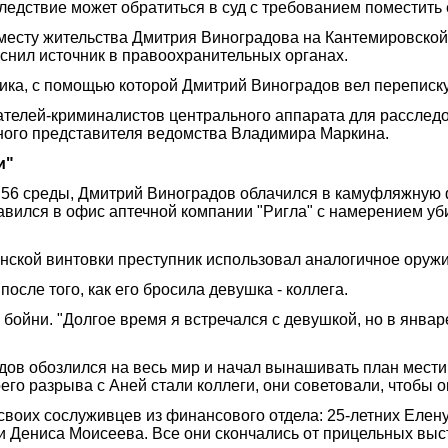
едствие может обратиться в суд с требованием поместить 
 месту жительства Дмитрия Виноградова на Кантемировской
яснил источник в правоохранительных органах.
ика, с помощью которой Дмитрий Виноградов вел переписку
телей-криминалистов центрального аппарата для расслед
ного представителя ведомства Владимира Маркина.
и"
:56 среды, Дмитрий Виноградов облачился в камуфляжную фо
равился в офис аптечной компании "Ригла" с намерением уб
янской винтовки преступник использовал аналогичное оружи
осле того, как его бросила девушка - коллега.
йни. "Долгое время я встречался с девушкой, но в январе 
ов обозлился на весь мир и начал вынашивать план мести. "
его разрыва с Аней стали коллеги, они советовали, чтобы 
своих сослуживцев из финансового отдела: 25-летних Елен
 Дениса Моисеева. Все они скончались от прицельных выст