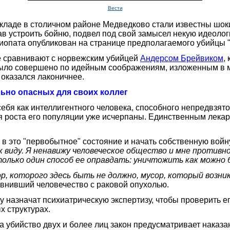
Вести
кладе в столичном районе Медведково стали известны шок
в устроить бойню, подвел под свой замысел некую идеолог
циопата опубликован на странице предполагаемого убийцы "
е сравнивают с норвежским убийцей
Андерсом Брейвиком
,
 было совершено по идейным соображениям, изложенным в 
 оказался лаконичнее.
ьно опасных для своих коллег
ебя как интеллигентного человека, способного непредвзят
для роста его популяции уже исчерпаны. Единственным лекар
я в это "первобытное" состояние и начать собственную вой
к к виду. Я ненавижу человеческое общество и мне проти
у только один способ ее оправдать: уничтожить как можно
р, которого здесь быть не должно, мусор, который возник
равнивший человечество с раковой опухолью.
азначат психиатрическую экспертизу, чтобы проверить его
х структурах.
а убийство двух и более лиц закон предусматривает наказ