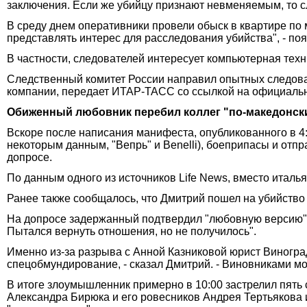
заключения. Если же убийцу признают невменяемым, то сл
В среду днем оперативники провели обыск в квартире по
представлять интерес для расследования убийства", - по
В частности, следователей интересует компьютерная техн
Следственный комитет России направил опытных следова
компании, передает ИТАР-ТАСС со ссылкой на официаль
Обиженный любовник перебил коллег "по-македонск
Вскоре после написания манифеста, опубликованного в 4
некоторым данным, "Вепрь" и Benelli), боеприпасы и отп
допросе.
По данным одного из источников Life News, вместо италь
Ранее также сообщалось, что Дмитрий пошел на убийство п
На допросе задержанный подтвердил "любовную версию" бо
Пытался вернуть отношения, но не получилось".
Именно из-за разрыва с Анной Казниковой юрист Виноград
спецобмундирование, - сказал Дмитрий. - Виновниками мо
В итоге злоумышленник примерно в 10:00 застрелил пять 
Александра Бирюка и его ровесников Андрея Тертьякова и