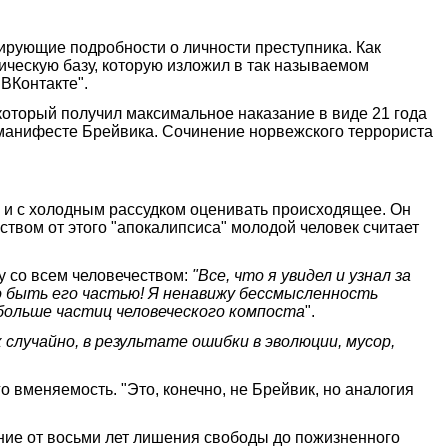
ирующие подробности о личности преступника. Как
ическую базу, которую изложил в так называемом
ВКонтакте".
 который получил максимальное наказание в виде 21 года
манифесте Брейвика. Сочинение норвежского террориста
о и с холодным рассудком оценивать происходящее. Он
ством от этого "апокалипсиса" молодой человек считает
ну со всем человечеством:
"Все, что я увидел и узнал за
вно быть его частью! Я ненавижу бессмысленность
 больше частиц человеческого компоста
".
 случайно, в результате ошибки в эволюции, мусор,
 вменяемость. "Это, конечно, не Брейвик, но аналогия
ание от восьми лет лишения свободы до пожизненного