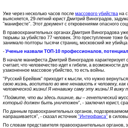
Уже через несколько часов после
массового убийства
на с
выясняется, 29-летний юрист Дмитрий Виноградов, задума
"манифесте". Этот документ с откровениями опасного со
В правоохранительных органах Дмитрия Виноградова уж
тюрьмы за убийство 77 человек. Это преступление тоже
занимало полторы тысячи страниц, московский же убийца
-
Ученые назвали ТОП-10 профессионалов, потенциал
В начале манифеста Дмитрий Виноградов характеризует с
считает, что человечество идет к гибели, а возможности 
узаконенное массовое убийство, то есть войны.
"Русский Брейвик" приходит к мысли, что нужно вернутьс
свою жизнь, воспитало во мне ненависть к человеку, ка
человеческой жизни! Я ненавижу саму эту жизнь! Я виж
"
Поймите, что вы здесь лишние, вы – генетический мусо
который должен быть уничтожен
", - заключил юрист, с
По данным правоохранительных органов, подозреваемому н
напрашивается", - сказал источник
"Интерфакса"
в силовы
По словам представителя правоохранительных органов, з