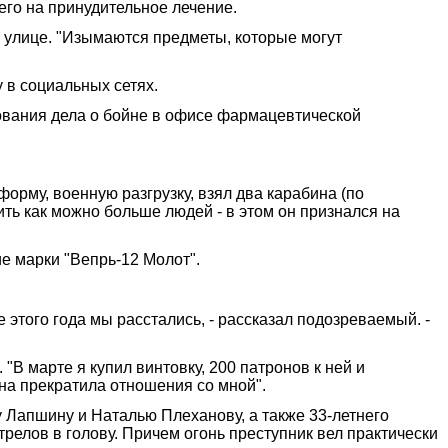
его на принудительное лечение.
 улице. "Изымаются предметы, которые могут
 в социальных сетях.
ования дела о бойне в офисе фармацевтической
рму, военную разгрузку, взял два карабина (по
ить как можно больше людей - в этом он признался на
е марки "Вепрь-12 Молот".
этого года мы расстались, - рассказал подозреваемый. -
В марте я купил винтовку, 200 патронов к ней и
она прекратила отношения со мной".
у Лапшину и Наталью Плеханову, а также 33-летнего
релов в голову. Причем огонь преступник вел практически