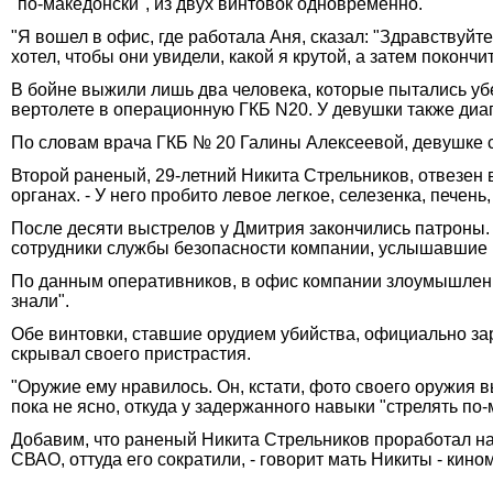
"по-македонски", из двух винтовок одновременно.
"Я вошел в офис, где работала Аня, сказал: "Здравствуйте
хотел, чтобы они увидели, какой я крутой, а затем покончит
В бойне выжили лишь два человека, которые пытались уб
вертолете в операционную ГКБ N20. У девушки также диа
По словам врача ГКБ № 20 Галины Алексеевой, девушке с
Второй раненый, 29-летний Никита Стрельников, отвезен 
органах. - У него пробито левое легкое, селезенка, печень
После десяти выстрелов у Дмитрия закончились патроны
сотрудники службы безопасности компании, услышавшие
По данным оперативников, в офис компании злоумышленни
знали".
Обе винтовки, ставшие орудием убийства, официально за
скрывал своего пристрастия.
"Оружие ему нравилось. Он, кстати, фото своего оружия 
пока не ясно, откуда у задержанного навыки "стрелять по-
Добавим, что раненый Никита Стрельников проработал на
СВАО, оттуда его сократили, - говорит мать Никиты - кин