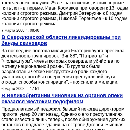
трех человек, получил 25 лет заключения, из них первые
пять лет - в тюрьме. Иван Космаков приговорен к 13 годам
колонии строгого режима. Дмитрий Затерухин к 8 годам
колонии строгого режима, Николай Терентьев - к 10 годам
колонии строгого режима.
7 марта 2008 г., 08:48
В Свердловской области ликвидированы три
банды скинхедов
За последние полгода милиция Екатеринбурга пресекла
деятельность группировок "Зиг 88", "Патриоты" и
"Фолькштурм", члены которых совершали убийства по
мотиву национальной розни. "В группах были
разработаны четкие инструктажи о роли каждого
участника, способы совершения преступлений, пути
отхода, способы конспирации", - пояснили в милиции.
6 марта 2008 г., 17:51
В Великобритании чиновник из органов опеки
оказался жестоким педофилом
Предполагаемый педофил, бывший некогда директором
приюта, умер 20 лет назад. Однако о его преступлениях
стало известно лишь теперь, после обнаружения детских
останков в подвале здания на острове Джерси. Бывшая
падчерица маньяка тоже призналась, что отчим