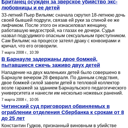
Британец осужден за зверское убийство экс-
любовницы и ее детей
33-летний Пьер Вильямс сначала скрутил 18-летнюю дочь
своей бывшей подруги, связав ей руки за спиной ее же
лифчиком. После этого он изнасиловал женщину,
работавшую медсестрой, на глазах ее дочери. Судья
назвал подсудимого опасным сексуальным преступником.
Сам Вильямс на процессе затеял драку с конвоирами и
кричал, что его оговорили.
7 марта 2008 г., 10:39
В Барнауле задержаны двое бомжей,
пытавшиеся сжечь заживо двух детей
Нападение на двух маленьких детей было совершено в
Барнауле вечером 28 февраля. По данным следствия,
двое бомжей силой завели детей в тепловой коллектор
возле гаражей за зданием Барнаульского педагогического
университета и нанесли им несколько ножевых ранений.
7 марта 2008 г., 10:05
Читинский суд приговорил обвиняемых в
ограблении отделения Сбербанка к срокам от 8
до 25 лет
Константин Гудков, признанный виновным в убийстве