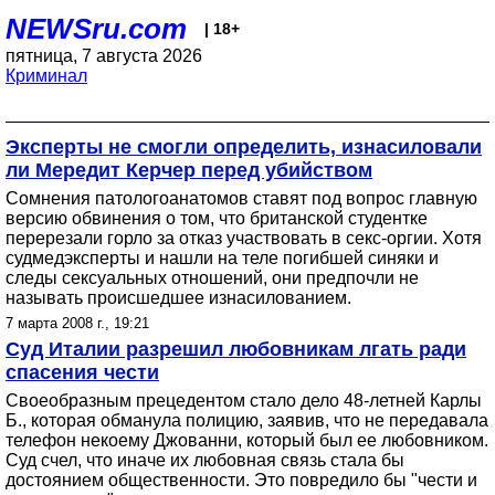
NEWSru.com
| 18+
пятница, 7 августа 2026
Криминал
Эксперты не смогли определить, изнасиловали
ли Мередит Керчер перед убийством
Сомнения патологоанатомов ставят под вопрос главную
версию обвинения о том, что британской студентке
перерезали горло за отказ участвовать в секс-оргии. Хотя
судмедэксперты и нашли на теле погибшей синяки и
следы сексуальных отношений, они предпочли не
называть происшедшее изнасилованием.
7 марта 2008 г., 19:21
Суд Италии разрешил любовникам лгать ради
спасения чести
Своеобразным прецедентом стало дело 48-летней Карлы
Б., которая обманула полицию, заявив, что не передавала
телефон некоему Джованни, который был ее любовником.
Суд счел, что иначе их любовная связь стала бы
достоянием общественности. Это повредило бы "чести и