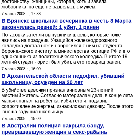
достоинству" женщины, которая, хоть и завела
любовника, но еще не развелась с мужем.
7 марта 2008 г., 17:38
В Брянске школьная вечеринка в честь 8 Марта
закончилась резней: 1 убит, 1 ранен
Потасовку затеяли выпускники школы, которые тоже
явились на праздник. Учащийся железнодорожного
колледжа достал нож и набросился с ним на студента
Воронежского института министерства юстиции РФ и его
однокашника из политехнического колледжа. В итоге 19-
летний студент-юрист был убит, а его товарищ ранен.
7 марта 2008 г., 16:09
В Архангельской области педофил, убивший
школьницу, осужден на 20 лет
В убийстве девочки признан виновным 23-летний
местный житель. Согласно материалам дела, в конце лета
маньяк напал на ребенка, избил его и, подавив
сопротивление жертвы, изнасиловал девочку. После этого
юноша задушил школьницу.
7 марта 2008 г., 15:09
В Австралии полиция накрыла банду,
превращавшую женщин в секс-рабынь