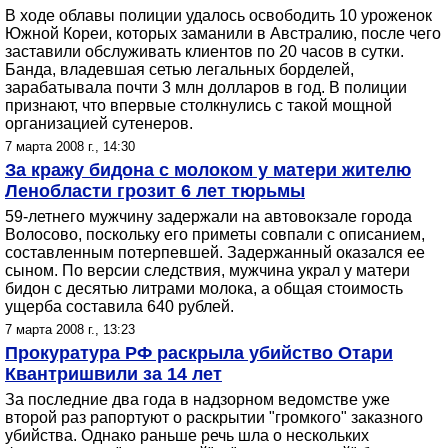
В ходе облавы полиции удалось освободить 10 уроженок
Южной Кореи, которых заманили в Австралию, после чего
заставили обслуживать клиентов по 20 часов в сутки.
Банда, владевшая сетью легальных борделей,
зарабатывала почти 3 млн долларов в год. В полиции
признают, что впервые столкнулись с такой мощной
организацией сутенеров.
7 марта 2008 г., 14:30
За кражу бидона с молоком у матери жителю
Ленобласти грозит 6 лет тюрьмы
59-летнего мужчину задержали на автовокзале города
Волосово, поскольку его приметы совпали с описанием,
составленным потерпевшей. Задержанный оказался ее
сыном. По версии следствия, мужчина украл у матери
бидон с десятью литрами молока, а общая стоимость
ущерба составила 640 рублей.
7 марта 2008 г., 13:23
Прокуратура РФ раскрыла убийство Отари
Квантришвили за 14 лет
За последние два года в надзорном ведомстве уже
второй раз рапортуют о раскрытии "громкого" заказного
убийства. Однако раньше речь шла о нескольких