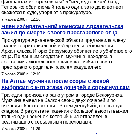
фигурантах из "ореховской" и "медведковской" банд.
Теперь же обвиняемый только один, зато дело вот-вот
окажется в суде, уверяют в прокуратуре.
7 марта 2008 г., 12:26
Член избирательной комиссии Архангельска
забил до смерти своего престарелого отца
Прокуратура Архангельской области предъявила члену
южной территориальной избирательной комиссии
Архангельска Игорю Варзумову обвинение в убийстве его
отца. По данным следствия, мужчина, находясь в
состоянии алкогольного опьянения, избил своего
престарелого родителя, а затем задушил его.
7 марта 2008 г., 12:10
На Алтае мужчина после ссоры с женой
выбросил с 9-го этажа дочерей и спрыгнул сам
Трагедия произошла рано утром в городе Белокуриха.
Мужчина вывел на балкон своих двух дочерей и по
очереди сбросил их вниз. Затем детоубийца спрыгнул
следом. В результате падения с большой высоты выжил
только один ребенок, который был отправлен в
реанимацию с серьезными переломами.
7 марта 2008 г., 11:26