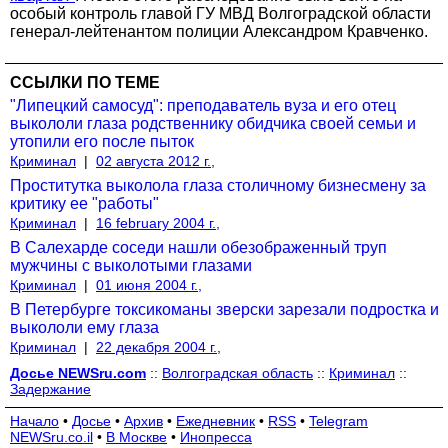
особый контроль главой ГУ МВД Волгоградской области
генерал-лейтенантом полиции Александром Кравченко.
ССЫЛКИ ПО ТЕМЕ
"Липецкий самосуд": преподаватель вуза и его отец
выкололи глаза родственнику обидчика своей семьи и
утопили его после пыток
Криминал
|
02 августа 2012 г.,
Проститутка выколола глаза столичному бизнесмену за
критику ее "работы"
Криминал
|
16 february 2004 г.,
В Салехарде соседи нашли обезображенный труп
мужчины с выколотыми глазами
Криминал
|
01 июня 2004 г.,
В Петербурге токсикоманы зверски зарезали подростка и
выкололи ему глаза
Криминал
|
22 декабря 2004 г.,
Досье NEWSru.com
::
Волгоградская область
::
Криминал
::
Задержание
Начало
•
Досье
•
Архив
•
Ежедневник
•
RSS
•
Telegram
NEWSru.co.il
•
В Москве
•
Инопресса