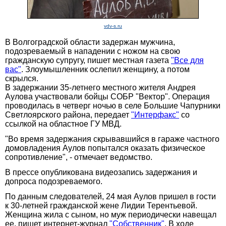
vdv-s.ru
В Волгоградской области задержан мужчина,
подозреваемый в нападении с ножом на свою
гражданскую супругу, пишет местная газета
"Все для
вас"
. Злоумышленник ослепил женщину, а потом
скрылся.
В задержании 35-летнего местного жителя Андрея
Аулова участвовали бойцы СОБР "Вектор". Операция
проводилась в четверг ночью в селе Большие Чапурники
Светлоярского района, передает
"Интерфакс"
со
ссылкой на областное ГУ МВД.
"Во время задержания скрывавшийся в гараже частного
домовладения Аулов попытался оказать физическое
сопротивление", - отмечает ведомство.
В прессе опубликована видеозапись задержания и
допроса подозреваемого.
По данным следователей, 24 мая Аулов пришел в гости
к 30-летней гражданской жене Лидии Терентьевой.
Женщина жила с сыном, но муж периодически навещал
ее, пишет интернет-журнал
"Собственник"
. В ходе