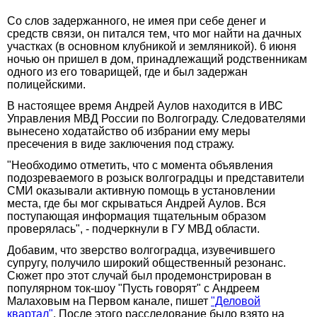
Со слов задержанного, не имея при себе денег и
средств связи, он питался тем, что мог найти на дачных
участках (в основном клубникой и земляникой). 6 июня
ночью он пришел в дом, принадлежащий родственникам
одного из его товарищей, где и был задержан
полицейскими.
В настоящее время Андрей Аулов находится в ИВС
Управления МВД России по Волгограду. Следователями
вынесено ходатайство об избрании ему меры
пресечения в виде заключения под стражу.
"Необходимо отметить, что с момента объявления
подозреваемого в розыск волгоградцы и представители
СМИ оказывали активную помощь в установлении
места, где бы мог скрываться Андрей Аулов. Вся
поступающая информация тщательным образом
проверялась", - подчеркнули в ГУ МВД области.
Добавим, что зверство волгоградца, изувечившего
супругу, получило широкий общественный резонанс.
Сюжет про этот случай был продемонстрирован в
популярном ток-шоу "Пусть говорят" с Андреем
Малаховым на Первом канале, пишет
"Деловой
квартал"
. После этого расследование было взято на