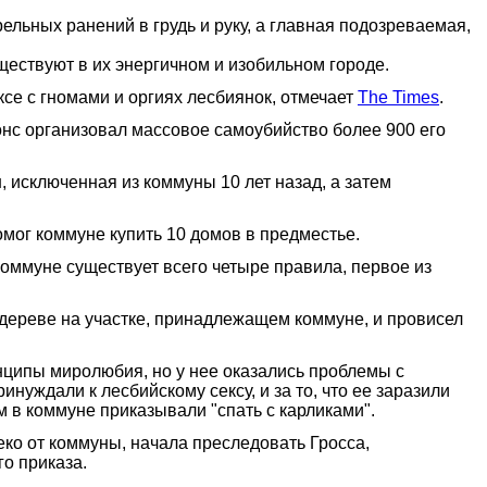
льных ранений в грудь и руку, а главная подозреваемая,
ществуют в их энергичном и изобильном городе.
се с гномами и оргиях лесбиянок, отмечает
The Times
.
онс организовал массовое самоубийство более 900 его
, исключенная из коммуны 10 лет назад, а затем
мог коммуне купить 10 домов в предместье.
коммуне существует всего четыре правила, первое из
 дереве на участке, принадлежащем коммуне, и провисел
нципы миролюбия, но у нее оказались проблемы с
инуждали к лесбийскому сексу, и за то, что ее заразили
м в коммуне приказывали "спать с карликами".
еко от коммуны, начала преследовать Гросса,
го приказа.