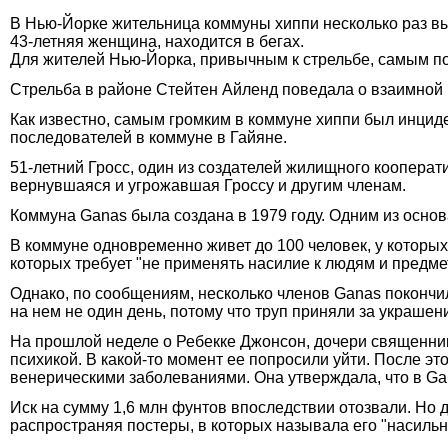
В Нью-Йорке жительница коммуны хиппи несколько раз выс
43-летняя женщина, находится в бегах.
Для жителей Нью-Йорка, привычным к стрельбе, самым пор
Стрельба в районе Стейтен Айленд поведала о взаимной 
Как известно, самым громким в коммуне хиппи был инцид
последователей в коммуне в Гайяне.
51-летний Гросс, один из создателей жилищного кооперати
вернувшаяся и угрожавшая Гроссу и другим членам.
Коммуна Ganas была создана в 1979 году. Одним из осно
В коммуне одновременно живет до 100 человек, у которых
которых требует "не применять насилие к людям и предме
Однако, по сообщениям, несколько членов Ganas покончил
на нем не один день, потому что труп приняли за украшен
На прошлой неделе о Ребекке Джонсон, дочери священник
психикой. В какой-то момент ее попросили уйти. После это
венерическими заболеваниями. Она утверждала, что в Gan
Иск на сумму 1,6 млн фунтов впоследствии отозвали. Но 
распространяя постеры, в которых называла его "насильн