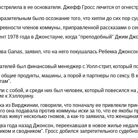
трелила в ее основателя. Джефф Гросс лечится от огнестре
азительным было осознание того, что хиппи до сих пор су
ревности членов коммуны, приправленной рассказами о сек
ент 1978 года в Джонстауне, когда "преподобный" Джим Дж
ва Ganas, заявил, что на него покушалась Ребекка Джонсон
вателей был финансовый менеджер с Уолл-стрит, который по
 общие продукты, машины, а порой и партнеры по сексу. В 
там".
и с собой, и среди них был человек, который повесился на
ие к Хэллоуину.
а из Вирджинии, говорили, что поначалу ее привлекли при
го она подавала против коммуны иски за то, что ее якобы пр
as живут несколько гномов, а как-то заявила, что женщина
два года назад Джонсон, переехавшая в новое жилье недал
иком и сводником". Гросс добился запретительного судебно