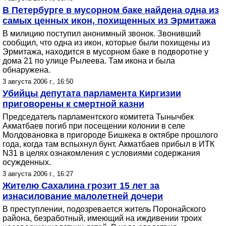
В Петербурге в мусорном баке найдена одна из
самых ценных икон, похищенных из Эрмитажа
В милицию поступил анонимный звонок. Звонивший
сообщил, что одна из икон, которые были похищены из
Эрмитажа, находится в мусорном баке в подворотне у
дома 21 по улице Рылеева. Там икона и была
обнаружена.
3 августа 2006 г., 16:50
Убийцы депутата парламента Киргизии
приговорены к смертной казни
Председатель парламентского комитета Тынычбек
Акматбаев погиб при посещении колонии в селе
Молдовановка в пригороде Бишкека в октябре прошлого
года, когда там вспыхнул бунт. Акматбаев прибыл в ИТК
N31 в целях ознакомления с условиями содержания
осужденных.
3 августа 2006 г., 16:27
Жителю Сахалина грозит 15 лет за
изнасилование малолетней дочери
В преступлении, подозревается житель Поронайского
района, безработный, имеющий на иждивении троих