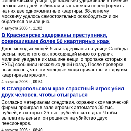
Вешняковской улице, где насильно удерживали в течение
нескольких дней, избивали и заставляли переоформить
на них две однокомнатные квартиры. 38-летнему
москвичу удалось самостоятельно освободиться и он
обратился в милицию.
4 августа 2006 г., 11:02
В Красноярске задержаны преступники,
совершившие более 50 квартирных краж
Двое молодых людей были задержаны на улице Слобода
весны, после того как проходящий мимо сотрудник
милиции увидел в их машине вещи, о пропаже которых в
РУВД сообщили несколько дней назад. После проверки
выяснилось, что эти молодые люди причастны и к другим
квартирным кражам.
4 августа 2006 г., 09:54
В Ставропольском крае страстный игрок убил
двух человек, чтобы отыграться
Согласно материалам следствия, охранник коммерческой
фирмы проиграл в зале игровых автоматов 30 тыс.
рублей, из которых 25 тыс. рублей взял в долг. Чтобы
выплатить деньги, он решился на убийство двух
пенсионеров.
4 августа 2006 г., 08:40