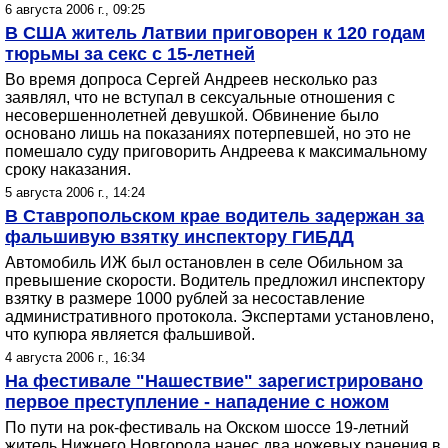
6 августа 2006 г., 09:25
В США житель Латвии приговорен к 120 годам
тюрьмы за секс с 15-летней
Во время допроса Сергей Андреев несколько раз
заявлял, что не вступал в сексуальные отношения с
несовершеннолетней девушкой. Обвинение было
основано лишь на показаниях потерпевшей, но это не
помешало суду приговорить Андреева к максимальному
сроку наказания.
5 августа 2006 г., 14:24
В Ставропольском крае водитель задержан за
фальшивую взятку инспектору ГИБДД
Автомобиль ИЖ был остановлен в селе Обильном за
превышение скорости. Водитель предложил инспектору
взятку в размере 1000 рублей за несоставление
административного протокола. Экспертами установлено,
что купюра является фальшивой.
4 августа 2006 г., 16:34
На фестивале "Нашествие" зарегистрировано
первое преступление - нападение с ножом
По пути на рок-фестиваль на Окском шоссе 19-летний
житель Нижнего Новгорода нанес два ножевых ранения в