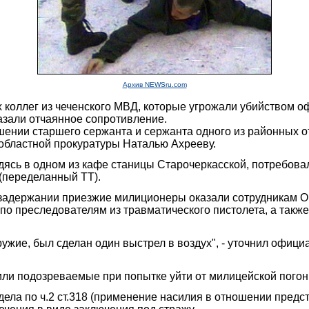
Архив NEWSru.com
 коллег из чеченского МВД, которые угрожали убийством оф
азали отчаянное сопротивление.
шении старшего сержанта и сержанта одного из районных о
областной прокуратуры Наталью Ахрееву.
дясь в одном из кафе станицы Старочеркасской, потребова
 (переделанный ТТ).
задержании приезжие милиционеры оказали сотрудникам ОВ
 по преследователям из травматического пистолета, а такж
ие, был сделан один выстрел в воздух", - уточнил офици
били подозреваемые при попытке уйти от милицейской погон
а по ч.2 ст.318 (применение насилия в отношении представи