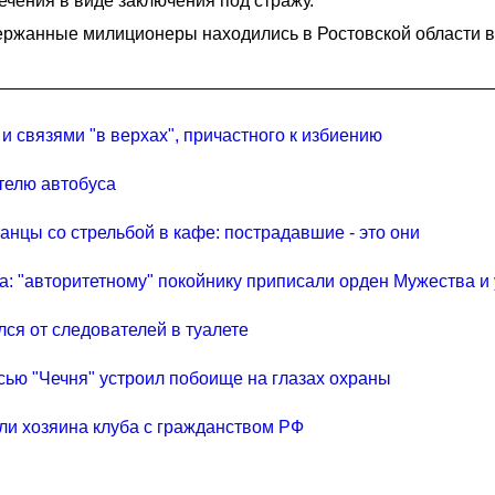
чения в виде заключения под стражу.
держанные милиционеры находились в Ростовской области в 
и связями "в верхах", причастного к избиению
телю автобуса
цы со стрельбой в кафе: пострадавшие - это они
: "авторитетному" покойнику приписали орден Мужества и 
ся от следователей в туалете
сью "Чечня" устроил побоище на глазах охраны
и хозяина клуба с гражданством РФ