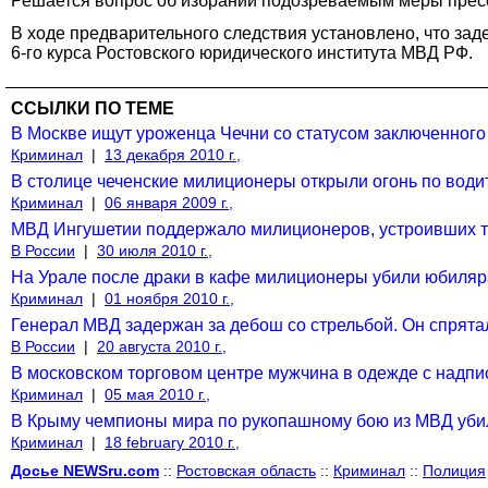
Решается вопрос об избрании подозреваемым меры пресе
В ходе предварительного следствия установлено, что за
6-го курса Ростовского юридического института МВД РФ.
ССЫЛКИ ПО ТЕМЕ
В Москве ищут уроженца Чечни со статусом заключенного 
Криминал
|
13 декабря 2010 г.,
В столице чеченские милиционеры открыли огонь по води
Криминал
|
06 января 2009 г.,
МВД Ингушетии поддержало милиционеров, устроивших тан
В России
|
30 июля 2010 г.,
На Урале после драки в кафе милиционеры убили юбиляра
Криминал
|
01 ноября 2010 г.,
Генерал МВД задержан за дебош со стрельбой. Он спрятал
В России
|
20 августа 2010 г.,
В московском торговом центре мужчина в одежде с надпи
Криминал
|
05 мая 2010 г.,
В Крыму чемпионы мира по рукопашному бою из МВД убил
Криминал
|
18 february 2010 г.,
Досье NEWSru.com
::
Ростовская область
::
Криминал
::
Полиция