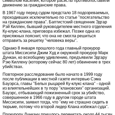
символом насилия, которое расисты противопоставили
движению за гражданские права.
В 1967 году перед судом предстало 18 подозреваемых,
проходивших исключительно по статье "посягательство
на гражданские права". Баптистский священник Эдгар
Рэй Киллен, бывший руководителем местного отделения
Ку-клукс-клана, приговора избежал. Позже одна из
присяжных пояснит, что она не смогла решиться
отправить за решетку "человека веры".
Однако 8 января прошлого года главный прокурор
штата Миссисипи Джим Худ и окружной прокурор Марк
Дункан, ко всеобщему удивлению, предъявили Эдгару
Рэю Киллену (которому сейчас 80 лет) обвинение в трех
убийствах.
Повторное расследование было начато в 1999 году
после публикации в местной газете интервью Сэма
Бауэрса, главы "Белых рыцарей Ку-клукс-клана" - одной
из влиятельнейших в ту пору "клановских" организаций.
Бауэрс, отбывающий пожизненный срок за убийство,
совершенное в 1966 году в другом городе штата
Миссисипи, заявил тогда, что "ему не страшно сидеть в
тюрьме, потому что второй лидер Клана избежал суда".
Прокурору Дункану пришлось перечитать около 44 тысяч