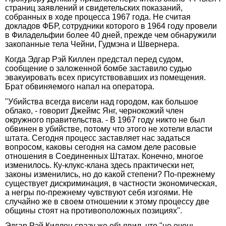
страниц заявлений и свидетельских показаний,
собранных в ходе процесса 1967 года. Не считая
докладов ФБР, сотрудники которого в 1964 году провели
в Филадельфии более 40 дней, прежде чем обнаружили
закопанные тела Чейни, Гудмэна и Швернера.
Когда Эдгар Рэй Киллен предстал перед судом,
сообщение о заложенной бомбе заставило судью
эвакуировать всех присутствовавших из помещения.
Брат обвиняемого напал на оператора.
"Убийства всегда висели над городом, как большое
облако, - говорит Джеймс Янг, чернокожий член
окружного правительства. - В 1967 году никто не был
обвинен в убийстве, потому что этого не хотели власти
штата. Сегодня процесс заставляет нас задаться
вопросом, каковы сегодня на самом деле расовые
отношения в Соединенных Штатах. Конечно, многое
изменилось. Ку-клукс-клана здесь практически нет,
законы изменились, но до какой степени? По-прежнему
существует дискриминация, в частности экономическая,
а негры по-прежнему чувствуют себя изгоями. Не
случайно же в своем отношении к этому процессу две
общины стоят на противоположных позициях".
Эдгар Рэй Киллен сразу же объявил, что "не очень