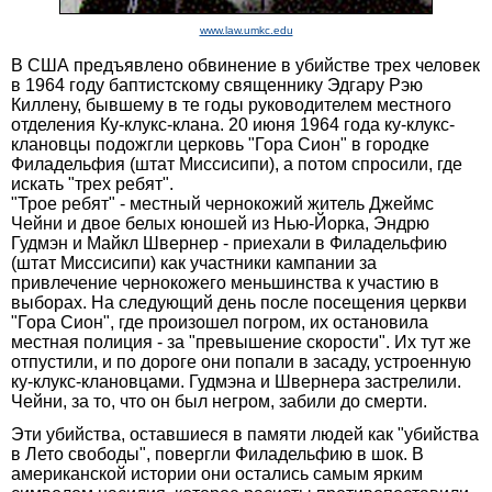
www.law.umkc.edu
В США предъявлено обвинение в убийстве трех человек
в 1964 году баптистскому священнику Эдгару Рэю
Киллену, бывшему в те годы руководителем местного
отделения Ку-клукс-клана. 20 июня 1964 года ку-клукс-
клановцы подожгли церковь "Гора Сион" в городке
Филадельфия (штат Миссисипи), а потом спросили, где
искать "трех ребят".
"Трое ребят" - местный чернокожий житель Джеймс
Чейни и двое белых юношей из Нью-Йорка, Эндрю
Гудмэн и Майкл Швернер - приехали в Филадельфию
(штат Миссисипи) как участники кампании за
привлечение чернокожего меньшинства к участию в
выборах. На следующий день после посещения церкви
"Гора Сион", где произошел погром, их остановила
местная полиция - за "превышение скорости". Их тут же
отпустили, и по дороге они попали в засаду, устроенную
ку-клукс-клановцами. Гудмэна и Швернера застрелили.
Чейни, за то, что он был негром, забили до смерти.
Эти убийства, оставшиеся в памяти людей как "убийства
в Лето свободы", повергли Филадельфию в шок. В
американской истории они остались самым ярким