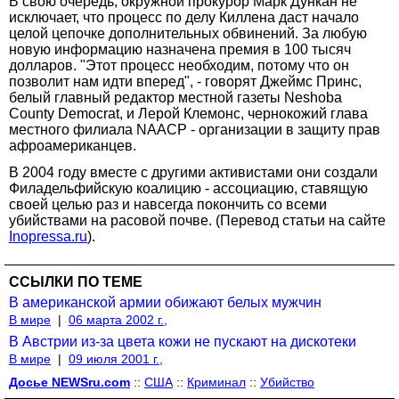
В свою очередь, окружной прокурор Марк Дункан не
исключает, что процесс по делу Киллена даст начало
целой цепочке дополнительных обвинений. За любую
новую информацию назначена премия в 100 тысяч
долларов. "Этот процесс необходим, потому что он
позволит нам идти вперед", - говорят Джеймс Принс,
белый главный редактор местной газеты Neshoba
County Democrat, и Лерой Клемонс, чернокожий глава
местного филиала NAACP - организации в защиту прав
афроамериканцев.
В 2004 году вместе с другими активистами они создали
Филадельфийскую коалицию - ассоциацию, ставящую
своей целью раз и навсегда покончить со всеми
убийствами на расовой почве. (Перевод статьи на сайте
Inopressa.ru
).
ССЫЛКИ ПО ТЕМЕ
В американской армии обижают белых мужчин
В мире
|
06 марта 2002 г.,
В Австрии из-за цвета кожи не пускают на дискотеки
В мире
|
09 июля 2001 г.,
Досье NEWSru.com
::
США
::
Криминал
::
Убийство