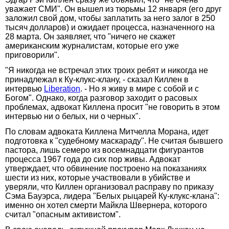
уважает СМИ". Он вышел из тюрьмы 12 января (его друг
заложил свой дом, чтобы заплатить за него залог в 250
тысяч долларов) и ожидает процесса, назначенного на
28 марта. Он заявляет, что "ничего не скажет
американским журналистам, которые его уже
приговорили".
"Я никогда не встречал этих троих ребят и никогда не
принадлежал к Ку-клукс-клану, - сказал Киллен в
интервью
Liberation
. - Но я живу в мире с собой и с
Богом". Однако, когда разговор заходит о расовых
проблемах, адвокат Киллена просит "не говорить в этом
интервью ни о белых, ни о черных".
По словам адвоката Киллена Митчелла Морана, идет
подготовка к "судебному маскараду". Не считая бывшего
пастора, лишь семеро из восемнадцати фигурантов
процесса 1967 года до сих пор живы. Адвокат
утверждает, что обвинение построено на показаниях
шести из них, которые участвовали в убийстве и
уверяли, что Киллен организовал расправу по приказу
Сэма Бауэрса, лидера "Белых рыцарей Ку-клукс-клана":
именно он хотел смерти Майкла Швернера, которого
считал "опасным активистом".