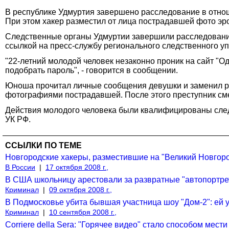
В республике Удмуртия завершено расследование в отнош
При этом хакер разместил от лица пострадавшей фото эр
Следственные органы Удмуртии завершили расследование
ссылкой на пресс-службу регионального следственного уп
"22-летний молодой человек незаконно проник на сайт "О
подобрать пароль", - говорится в сообщении.
Юноша прочитал личные сообщения девушки и заменил р
фотографиями пострадавшей. После этого преступник сме
Действия молодого человека были квалифицированы следс
УК РФ.
ССЫЛКИ ПО ТЕМЕ
Новгородские хакеры, разместившие на "Великий Hовгород
В России
|
17 октября 2008 г.,
В США школьницу арестовали за развратные "автопортре
Криминал
|
09 октября 2008 г.,
В Подмосковье убита бывшая участница шоу "Дом-2": ей 
Криминал
|
10 сентября 2008 г.,
Corriere della Sera: "Горячее видео" стало способом мес