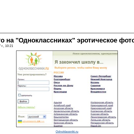
о на "Одноклассниках" эротическое фото
г., 10:21
Odnoklassniki.ru