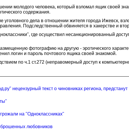
ении молодого человека, который взломал ящик своей знак
отического содержания.
 уголовного дела в отношении жителя города Ижевск, вз
равления. Подследственный обвиняется в хакерстве и втор
дноклассники", где осуществил несанкционированный досту
азмещенную фотографию на другую - эротического характе
нил логин и пароль почтового ящика своей знакомой.
твием по ч.1 ст.272 (неправомерный доступ к компьютерно
.ру" нецензурный текст о чиновниках региона, предстанут
ты"
угрожали на "Одноклассниках"
ти брошенных любовников