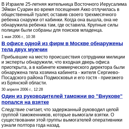
В Израиле 25-летняя жительница Восточного Иерусалима
Эйман Суарин во время посещения Акко отлучилась в
общественный туалет, оставив своего трехмесячного
ребенка снаружи от кабинки. Когда она вышла, она не
обнаружила ребенка там, где оставила. Крупные силы
полиции были собраны для поисков младенца.
1 мая 2006 г., 10:38
В офисе одной из фирм в Москве обнаружены
тела двух мужчин
Прибывшие на место происшествия сотрудники милиции
и эксперты обнаружили, что входная дверь офиса
приоткрыта, а в кабинете коммерческого директора были
обнаружена тела хозяина кабинета - жителя Сергиево-
Посадского района Подмосковья и его гостя - приезжего
из Брянской области.
30 апреля 2006 г., 12:28
Один из руководителей таможни во "Внукове"
попался на взятке
Следствие считает, что задержанный руководил целой
группой таможенников, которые вымогали взятки. О
существовании этой группы вымогателей оперативники
узнали полтора года назад.