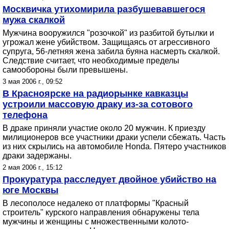
Москвичка утихомирила разбушевавшегося
мужа скалкой
Мужчина вооружился "розочкой" из разбитой бутылки и
угрожал жене убийством. Защищаясь от агрессивного
супруга, 56-летняя жена забила буяна насмерть скалкой.
Следствие считает, что необходимые пределы
самообороны были превышены.
3 мая 2006 г., 09:52
В Красноярске на радиорынке кавказцы
устроили массовую драку из-за сотового
телефона
В драке приняли участие около 20 мужчин. К приезду
милиционеров все участники драки успели сбежать. Часть
из них скрылись на автомобиле Honda. Пятеро участников
драки задержаны.
2 мая 2006 г., 15:12
Прокуратура расследует двойное убийство на
юге Москвы
В лесополосе недалеко от платформы "Красный
строитель" курского направления обнаружены тела
мужчины и женщины с множественными колото-