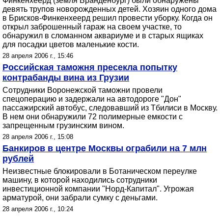
Финкенхеерд (земля Бранденбург) были обнаружены
девять трупов новорожденных детей. Хозяин одного дома
в Брисков-Финкенхеерд решил провести уборку. Когда он
открыл заброшенный гараж на своем участке, то
обнаружил в сломанном аквариуме и в старых ящиках
для посадки цветов маленькие кости.
28 апреля 2006 г., 15:46
Российская таможня пресекла попытку
контрабанды вина из Грузии
Сотрудники Воронежской таможни провели
спецоперацию и задержали на автодороге "Дон"
пассажирский автобус, следовавший из Тбилиси в Москву.
В нем они обнаружили 72 полимерные емкости с
запрещенным грузинским вином.
28 апреля 2006 г., 15:08
Банкиров в центре Москвы ограбили на 7 млн
рублей
Неизвестные блокировали в Ботаническом переулке
машину, в которой находились сотрудники
инвестиционной компании "Норд-Капитал". Угрожая
арматурой, они забрали сумку с деньгами.
28 апреля 2006 г., 10:24