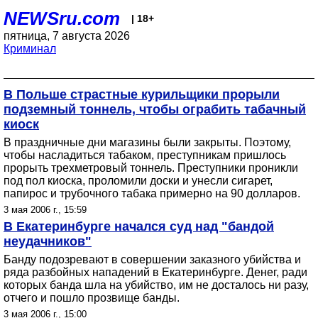
NEWSru.com
| 18+
пятница, 7 августа 2026
Криминал
В Польше страстные курильщики прорыли
подземный тоннель, чтобы ограбить табачный
киоск
В праздничные дни магазины были закрыты. Поэтому,
чтобы насладиться табаком, преступникам пришлось
прорыть трехметровый тоннель. Преступники проникли
под пол киоска, проломили доски и унесли сигарет,
папирос и трубочного табака примерно на 90 долларов.
3 мая 2006 г., 15:59
В Екатеринбурге начался суд над "бандой
неудачников"
Банду подозревают в совершении заказного убийства и
ряда разбойных нападений в Екатеринбурге. Денег, ради
которых банда шла на убийство, им не досталось ни разу,
отчего и пошло прозвище банды.
3 мая 2006 г., 15:00