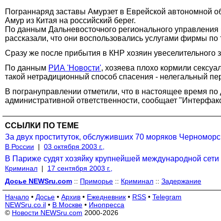
Пограннаряд заставы Амурзет в Еврейской автономной обл
Амур из Китая на российский берег.
По данным Дальневосточного регионального управления Ф
рассказали, что они воспользовались услугами фирмы по 
Сразу же после прибытия в КНР хозяин увеселительного за
По данным
РИА 'Новости'
, хозяева плохо кормили сексуа
такой нетрадиционный способ спасения - нелегальный пе
В погрануправлении отметили, что в настоящее время по
административной ответственности, сообщает "Интерфакс
ССЫЛКИ ПО ТЕМЕ
За двух проституток, обслуживших 70 моряков Черноморс
В России
|
03 октября 2003 г.,
В Париже судят хозяйку крупнейшей международной сети
Криминал
|
17 сентября 2003 г.,
Досье NEWSru.com
::
Приморье
::
Криминал
::
Задержание
Начало
•
Досье
•
Архив
•
Ежедневник
•
RSS
•
Telegram
NEWSru.co.il
•
В Москве
•
Инопресса
©
Новости NEWSru.com
2000-2026