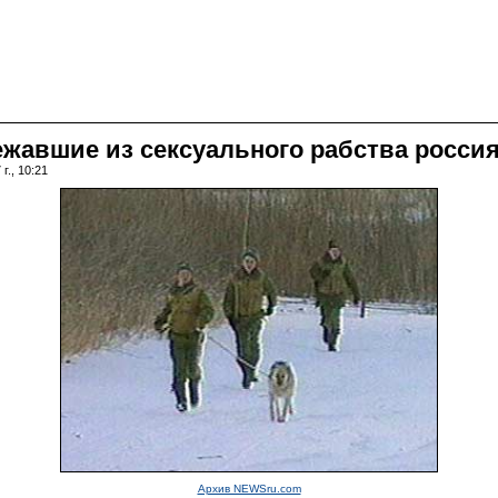
ежавшие из сексуального рабства росси
г., 10:21
Архив NEWSru.com