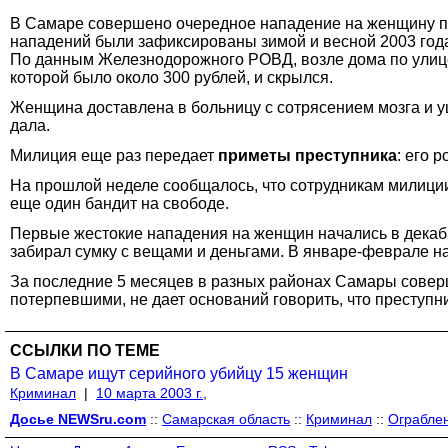
В Самаре совершено очередное нападение на женщину пр
нападений были зафиксированы зимой и весной 2003 год
По данным Железнодорожного РОВД, возле дома по улице 
которой было около 300 рублей, и скрылся.
Женщина доставлена в больницу с сотрясением мозга и у
дала.
Милиция еще раз передает
приметы преступника
: его 
На прошлой неделе сообщалось, что сотрудникам милиции
еще один бандит на свободе.
Первые жестокие нападения на женщин начались в декабр
забирал сумку с вещами и деньгами. В январе-феврале н
За последние 5 месяцев в разных районах Самары совер
потерпевшими, не дает оснований говорить, что преступн
ССЫЛКИ ПО ТЕМЕ
В Самаре ищут серийного убийцу 15 женщин
Криминал
|
10 марта 2003 г.,
Досье NEWSru.com
::
Самарская область
::
Криминал
::
Ограбле