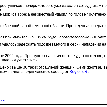
еступником, почерк которого уже известен сотрудникам п
а.
Мориса Тореза неизвестный ударил по голове 48-летнюю р
шибленной раной теменной области. Проведенная операция
рост приблизительно 185 см, худощавого телосложения, одет 
 удалось задержать подозреваемого в серии нападений на 
е 2002 года. Преступник наносил жертве удар по голове, п
ападения участились.
шено свыше 30 таких ограблений женщин. Семи жертвам вы
иком является один человек, сообщает
Regions.Ru
.
ние