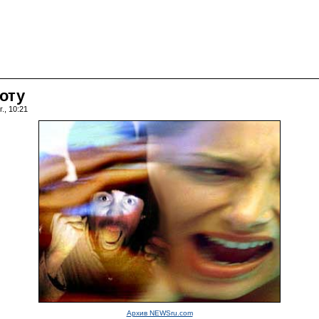
оту
., 10:21
Архив NEWSru.com