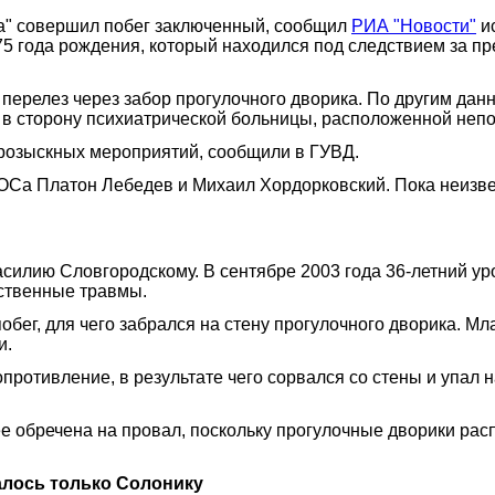
на" совершил побег заключенный, сообщил
РИА "Новости"
ис
5 года рождения, который находился под следствием за п
 перелез через забор прогулочного дворика. По другим дан
 в сторону психиатрической больницы, расположенной неп
розыскных мероприятий, сообщили в ГУВД.
ОСа Платон Лебедев и Михаил Хордорковский. Пока неизве
асилию Словгородскому. В сентябре 2003 года 36-летний у
ественные травмы.
обег, для чего забрался на стену прогулочного дворика. 
и.
ротивление, в результате чего сорвался со стены и упал н
ее обречена на провал, поскольку прогулочные дворики ра
алось только Солонику