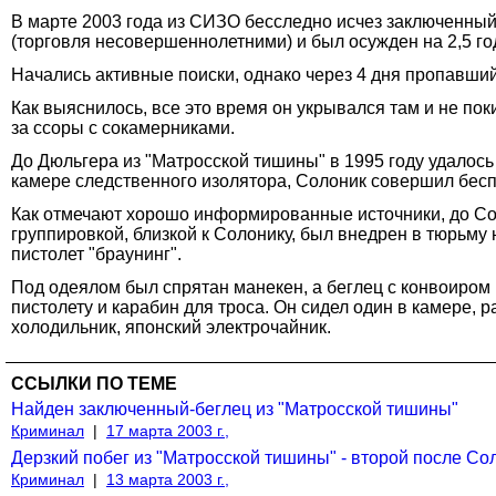
В марте 2003 года из СИЗО бесследно исчез заключенный
(торговля несовершеннолетними) и был осужден на 2,5 го
Начались активные поиски, однако через 4 дня пропавши
Как выяснилось, все это время он укрывался там и не по
за ссоры с сокамерниками.
До Дюльгера из "Матросской тишины" в 1995 году удалось
камере следственного изолятора, Солоник совершил бес
Как отмечают хорошо информированные источники, до Со
группировкой, близкой к Солонику, был внедрен в тюрьм
пистолет "браунинг".
Под одеялом был спрятан манекен, а беглец с конвоиром 
пистолету и карабин для троса. Он сидел один в камере, 
холодильник, японский электрочайник.
ССЫЛКИ ПО ТЕМЕ
Найден заключенный-беглец из "Матросской тишины"
Криминал
|
17 марта 2003 г.,
Дерзкий побег из "Матросской тишины" - второй после Со
Криминал
|
13 марта 2003 г.,