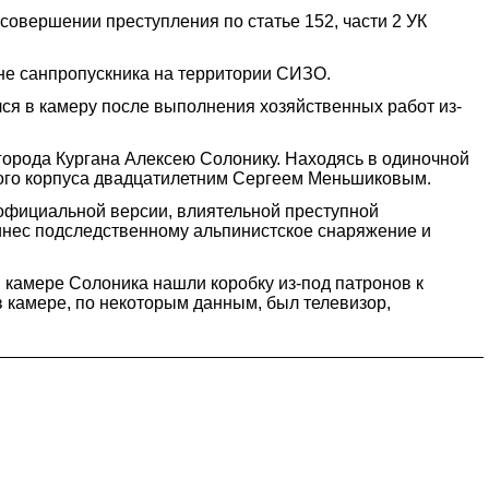
овершении преступления по статье 152, части 2 УК
не санпропускника на территории СИЗО.
лся в камеру после выполнения хозяйственных работ из-
 города Кургана Алексею Солонику. Находясь в одиночной
ного корпуса двадцатилетним Сергеем Меньшиковым.
официальной версии, влиятельной преступной
ринес подследственному альпинистское снаряжение и
в камере Солоника нашли коробку из-под патронов к
 в камере, по некоторым данным, был телевизор,