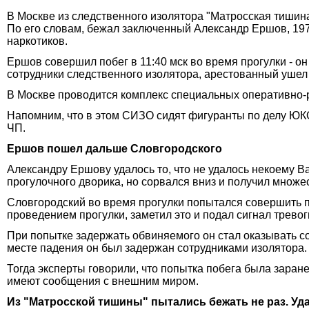
В Москве из следственного изолятора "Матросская тиши
По его словам, бежал заключенный Александр Ершов, 197
наркотиков.
Ершов совершил побег в 11:40 мск во время прогулки - он
сотрудники следственного изолятора, арестованный ушел
В Москве проводится комплекс специальных оперативно-
Напомним, что в этом СИЗО сидят фигуранты по делу ЮК
ЧП.
Ершов пошел дальше Словгородского
Александру Ершову удалось то, что не удалось некоему В
прогулочного дворика, но сорвался вниз и получил множ
Словгородский во время прогулки попытался совершить п
проведением прогулки, заметил это и подал сигнал тревог
При попытке задержать обвиняемого он стал оказывать соп
месте падения он был задержан сотрудниками изолятора.
Тогда эксперты говорили, что попытка побега была заран
имеют сообщения с внешним миром.
Из "Матросской тишины" пытались бежать не раз. Уд