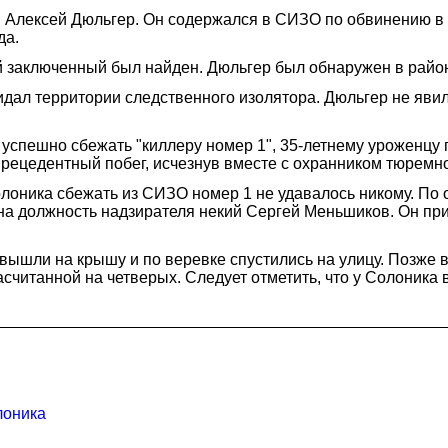
 Алексей Дюльгер. Он содержался в СИЗО по обвинению в с
да.
й заключенный был найден. Дюльгер был обнаружен в райо
кидал территории следственного изолятора. Дюльгер не яви
 успешно сбежать "киллеру номер 1", 35-летнему уроженцу
прецедентный побег, исчезнув вместе с охранником тюрем
лоника сбежать из СИЗО номер 1 не удавалось никому. По 
у на должность надзирателя некий Сергей Меньшиков. Он п
вышли на крышу и по веревке спустились на улицу. Позже 
расчитанной на четверых. Следует отметить, что у Солоника
лоника