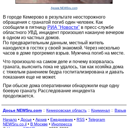
Архив NEWSru.com
В городе Кемерово в результате неосторожного
обращения с гранатой погиб один человек. Как
сообщили в пятницу
РИА "Новости"
в пресс-службе
областного УВД, инцидент произошел накануне вечером
в одном из частных домов.
По предварительным данным, местный житель
находился в гостях у своей знакомой. Через несколько
часов в доме прогремел взрыв. Мужчина погиб на месте.
Что произошло на самом деле и почему взорвалась
граната, выяснить пока не удалось, так как хозяйка дома
с тяжелым ранением бедра госпитализирована и давать
показания еще не может.
При обыске дома оперативники обнаружили еще одну
боевую гранату. Расследование инцидента
продолжается.
Досье NEWSru.com
::
Кемеровская область
::
Криминал
::
Взрыв
Начало
•
Досье
•
Архив
•
Ежедневник
•
RSS
•
Telegram
NEWSru.co.il
•
В Москве
•
Инопресса