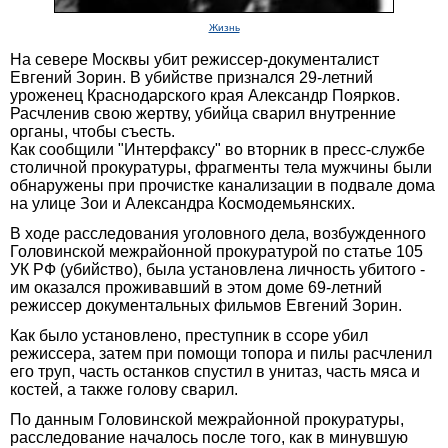
Жизнь
На севере Москвы убит режиссер-документалист
Евгений Зорин. В убийстве признался 29-летний
уроженец Краснодарского края Александр Поярков.
Расчленив свою жертву, убийца сварил внутренние
органы, чтобы съесть.
Как сообщили "Интерфаксу" во вторник в пресс-службе
столичной прокуратуры, фрагменты тела мужчины были
обнаружены при прочистке канализации в подвале дома
на улице Зои и Александра Космодемьянских.
В ходе расследования уголовного дела, возбужденного
Головинской межрайонной прокуратурой по статье 105
УК РФ (убийство), была установлена личность убитого -
им оказался проживавший в этом доме 69-летний
режиссер документальных фильмов Евгений Зорин.
Как было установлено, преступник в ссоре убил
режиссера, затем при помощи топора и пилы расчленил
его труп, часть останков спустил в унитаз, часть мяса и
костей, а также голову сварил.
По данным Головинской межрайонной прокуратуры,
расследование началось после того, как в минувшую