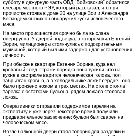
субботу в дежурную часть ОВД "Войковский" обратился
слесарь местного РЭУ, который рассказал, что при
прочистке стояка в доме 20 на улице Зои и Александра
Космодемьянских он обнаружил куски человеческого
мяса.
На место происшествия срочно была выслана
опергруппа. У дверей подъезда, в котором жил Евгений
Зорин, милиционеры столкнулись с подозрительным
мужчиной, который был ими задержан для установления
личности.
При обыске в квартире Евгения Зорина, куда вел
кровавый след, стражи порядка обнаружили, что на
кухне в кастрюле варится человеческая голова, пол
забрызган кровью, а в холодильнике лежит сердце - оно
было пронзено ножом в трех местах. На столе стояла
тарелка с остатками бульона, рядом лежала столовая
ложка.
Оперативники отправили содержимое тарелки на
экспертизу и уже через некоторое время получили
предварительное заключение: бульон был сварен на
человеческом мясе.
Возле балконной двери стоял топорик для разделки и