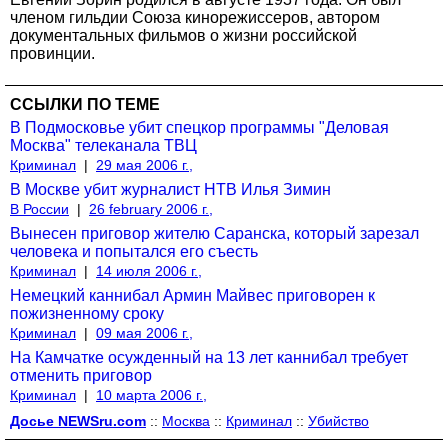
членом гильдии Союза кинорежиссеров, автором
документальных фильмов о жизни российской
провинции.
ССЫЛКИ ПО ТЕМЕ
В Подмосковье убит спецкор программы "Деловая
Москва" телеканала ТВЦ
Криминал
|
29 мая 2006 г.,
В Москве убит журналист НТВ Илья Зимин
В России
|
26 february 2006 г.,
Вынесен приговор жителю Саранска, который зарезал
человека и попытался его съесть
Криминал
|
14 июля 2006 г.,
Немецкий каннибал Армин Майвес приговорен к
пожизненному сроку
Криминал
|
09 мая 2006 г.,
На Камчатке осужденный на 13 лет каннибал требует
отменить приговор
Криминал
|
10 марта 2006 г.,
Досье NEWSru.com
::
Москва
::
Криминал
::
Убийство