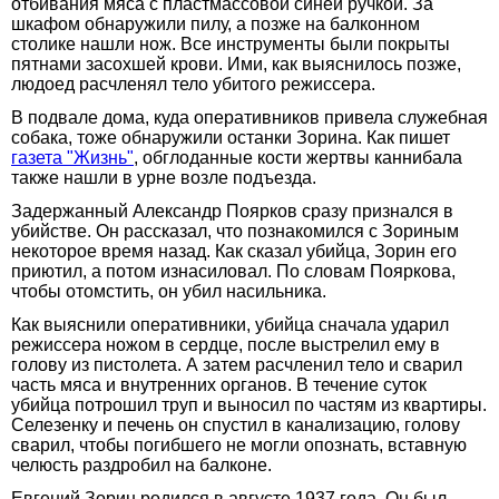
отбивания мяса с пластмассовой синей ручкой. За
шкафом обнаружили пилу, а позже на балконном
столике нашли нож. Все инструменты были покрыты
пятнами засохшей крови. Ими, как выяснилось позже,
людоед расчленял тело убитого режиссера.
В подвале дома, куда оперативников привела служебная
собака, тоже обнаружили останки Зорина. Как пишет
газета "Жизнь"
, обглоданные кости жертвы каннибала
также нашли в урне возле подъезда.
Задержанный Александр Поярков сразу признался в
убийстве. Он рассказал, что познакомился с Зориным
некоторое время назад. Как сказал убийца, Зорин его
приютил, а потом изнасиловал. По словам Пояркова,
чтобы отомстить, он убил насильника.
Как выяснили оперативники, убийца сначала ударил
режиссера ножом в сердце, после выстрелил ему в
голову из пистолета. А затем расчленил тело и сварил
часть мяса и внутренних органов. В течение суток
убийца потрошил труп и выносил по частям из квартиры.
Селезенку и печень он спустил в канализацию, голову
сварил, чтобы погибшего не могли опознать, вставную
челюсть раздробил на балконе.
Евгений Зорин родился в августе 1937 года. Он был