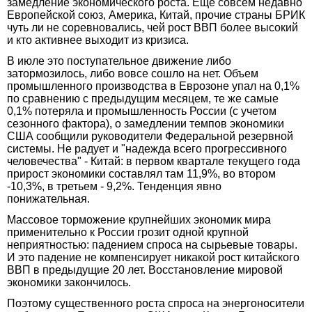
замедление экономического роста. Еще совсем недавно
Европейской союз, Америка, Китай, прочие страны БРИК
чуть ли не соревновались, чей рост ВВП более высокий
и кто активнее выходит из кризиса.
В июле это поступательное движение либо
затормозилось, либо вовсе сошло на нет. Объем
промышленного производства в Еврозоне упал на 0,1%
по сравнению с предыдущим месяцем, те же самые
0,1% потеряла и промышленность России (с учетом
сезонного фактора), о замедлении темпов экономики
США сообщили руководители Федеральной резервной
системы. Не радует и "надежда всего прогрессивного
человечества" - Китай: в первом квартале текущего года
прирост экономики составлял там 11,9%, во втором
-10,3%, в третьем - 9,2%. Тенденция явно
понижательная.
Массовое торможение крупнейших экономик мира
применительно к России грозит одной крупной
неприятностью: падением спроса на сырьевые товары.
И это падение не компенсирует никакой рост китайского
ВВП в предыдущие 20 лет. Восстановление мировой
экономики закончилось.
Поэтому существенного роста спроса на энергоносители