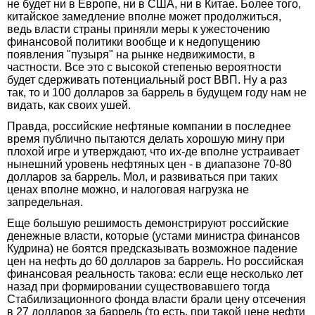
не будет ни в Европе, ни в США, ни в Китае. Более того,
китайское замедление вполне может продолжиться,
ведь власти страны приняли меры к ужесточению
финансовой политики вообще и к недопущению
появления "пузыря" на рынке недвижимости, в
частности. Все это с высокой степенью вероятности
будет сдерживать потенциальный рост ВВП. Ну а раз
так, то и 100 долларов за баррель в будущем году нам не
видать, как своих ушей.
Правда, российские нефтяные компании в последнее
время публично пытаются делать хорошую мину при
плохой игре и утверждают, что их-де вполне устраивает
нынешний уровень нефтяных цен - в диапазоне 70-80
долларов за баррель. Мол, и развиваться при таких
ценах вполне можно, и налоговая нагрузка не
запредельная.
Еще большую решимость демонстрируют российские
денежные власти, которые (устами министра финансов
Кудрина) не боятся предсказывать возможное падение
цен на нефть до 60 долларов за баррель. Но российская
финансовая реальность такова: если еще несколько лет
назад при формировании существовавшего тогда
Стабилизационного фонда власти брали цену отсечения
в 27 долларов за баррель (то есть, при такой цене нефти