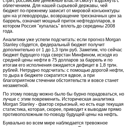
стрит, российские денежные власти смогут вздохнуть с
облегчением. Для нашей сырьевой державы, чей
бюджет по-прежнему зависит от мировой конъюнктуры
цен на углеводороды, возвращение трехзначных цен за
баррель, означает мощный приток нефтедолларов, в
котором Россия "купалась" вплоть до середины 2008
года.
Аналитики уже успели подсчитать: если прогноз Morgan
Stanley сбудется, федеральный бюджет получит
дополнительно от 1 до 1,3 трлн руб. Заметим, что сейчас
бюджет будущего года сверстан Минфином, исходя из
средней цены нефти в 75 долларов за баррель и по
итогам его исполнения ожидается дефицит в 1,8 трлн.
рублей. Нетрудно подсчитать: с помощью дорогой нефти,
то дыра в бюджете сократится вдвое, а при
благоприятном стечении обстоятельств и вовсе станет
незаметной.
По этому поводу можно было бы бурно порадоваться, но
лучше с этим повременить. Историческая аналитика
Morgan Stanley - фактор серьезный, но есть еще текущая
статистика, которая, скорее, приводит к выводам прямо
противоположным по-поводу будущей цены на нефть.
Буквально во всем мире наблюдается тревожное