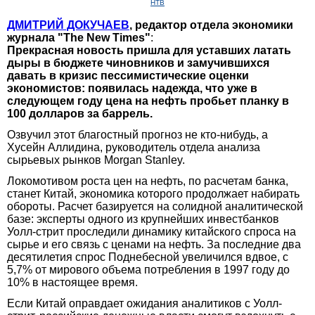
НТВ
ДМИТРИЙ ДОКУЧАЕВ
, редактор отдела экономики
журнала "The New Times"
:
Прекрасная новость пришла для уставших латать
дыры в бюджете чиновников и замучившихся
давать в кризис пессимистические оценки
экономистов: появилась надежда, что уже в
следующем году цена на нефть пробьет планку в
100 долларов за баррель.
Озвучил этот благостный прогноз не кто-нибудь, а
Хусейн Аллидина, руководитель отдела анализа
сырьевых рынков Morgan Stanley.
Локомотивом роста цен на нефть, по расчетам банка,
станет Китай, экономика которого продолжает набирать
обороты. Расчет базируется на солидной аналитической
базе: эксперты одного из крупнейших инвестбанков
Уолл-стрит проследили динамику китайского спроса на
сырье и его связь с ценами на нефть. За последние два
десятилетия спрос Поднебесной увеличился вдвое, с
5,7% от мирового объема потребления в 1997 году до
10% в настоящее время.
Если Китай оправдает ожидания аналитиков с Уолл-