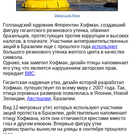
Global Look Press
Голландский художник Флорентин Хофман, создавший
фигуру гигантского резинового утенка, обвинил
бразильцев, протестующих против коррупции и высоких
налогов, в плагиате. Участники антиправительственных
акций в Бразилии еще с прошлого года
используют
большого резинового утенка желтого цвета в качестве
символа.
Однако, как заметил Хофман, дизайн птицы напоминает
его утку, что является нарушением авторских прав,
передает
ВВС
.
Гигантская надувная утка, дизайн которой разработал
Хофман, путешествует по всему миру с 2007 года. Так,
птица огромных размеров появлялась в Японии, Новой
Зеландии,
Австралии
, Бразилии.
Вид 12-метровых утят, которых используют участники
акций протеста в Бразилии, действительно напоминает
птицу Хофмана, хотя они отличаются крестами вместо
глаз и другим клювом. Впервые фигуру утки
демонстранты вынесли на улицы в сентябре прошлого