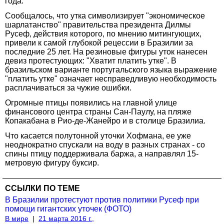
года.
Сообщалось, что утка символизирует "экономическое
шарлатанство" правительства президента Дилмы
Русеф, действия которого, по мнению митингующих,
привели к самой глубокой рецессии в Бразилии за
последние 25 лет. На резиновые фигуры уток нанесен
девиз протестующих: "Хватит платить утке". В
бразильском варианте португальского языка выражение
"платить утке" означает несправедливую необходимость
расплачиваться за чужие ошибки.
Огромные птицы появились на главной улице
финансового центра страны Сан-Паулу, на пляже
Копакабана в Рио-де-Жанейро и в столице Бразилиа.
Что касается полутонной уточки Хофмана, ее уже
неоднократно спускали на воду в разных странах - со
спины птицу поддерживала баржа, а направлял 15-
метровую фигуру буксир.
ССЫЛКИ ПО ТЕМЕ
В Бразилии протестуют против политики Русеф при
помощи гигантских уточек (ФОТО)
В мире
|
21 марта 2016 г.,