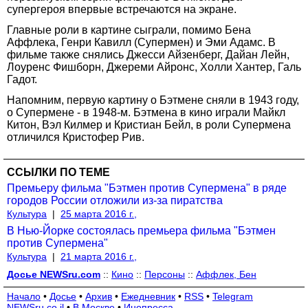
супергероя впервые встречаются на экране.
Главные роли в картине сыграли, помимо Бена
Аффлека, Генри Кавилл (Супермен) и Эми Адамс. В
фильме также снялись Джесси Айзенберг, Дайан Лейн,
Лоуренс Фишборн, Джереми Айронс, Холли Хантер, Галь
Гадот.
Напомним, первую картину о Бэтмене сняли в 1943 году,
о Супермене - в 1948-м. Бэтмена в кино играли Майкл
Китон, Вэл Килмер и Кристиан Бейл, в роли Супермена
отличился Кристофер Рив.
ССЫЛКИ ПО ТЕМЕ
Премьеру фильма "Бэтмен против Супермена" в ряде
городов России отложили из-за пиратства
Культура
|
25 марта 2016 г.,
В Нью-Йорке состоялась премьера фильма "Бэтмен
против Супермена"
Культура
|
21 марта 2016 г.,
Досье NEWSru.com
::
Кино
::
Персоны
::
Аффлек, Бен
Начало
•
Досье
•
Архив
•
Ежедневник
•
RSS
•
Telegram
NEWSru.co.il
•
В Москве
•
Инопресса