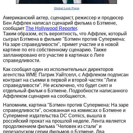
Global Look Press
Американский актер, сценарист, режиссер и продюсер
Бен Аффлек написал сценарий фильма о Бэтмене,
сообщает
The Hollywood Reporter
.
Таким образом, есть вероятность, что Аффлек, который
сыграл Бэтмена в фильме "Бэтмен против Супермена:
На заре справедливости", примет участие и в новой
картине по его собственному сценарию. Также
запланировано его участие в картинах о Лиге
справедливости.
Как сообщил один из исполнительных директоров
агентства WME Патрик Уайтселл, с Аффлеком подписан
контракт на съемки в первой и второй частях "Лиги
справедливости". Не исключено, что будет снят и
отдельный фильм о Бэтмене. Подробности написанного
Аффлеком сценария на сообщаются.
Напомним, картина "Бэтмен против Супермена: На заре
справедливости", основанная на комиксах о Бэтмене и
Супермене издательства DC Comics, вышла в
российский прокат на прошлой неделе. Лента является
продолжением фильма "Человек из стали" и
перезапуском серии фильмов о Бэтмене. Два