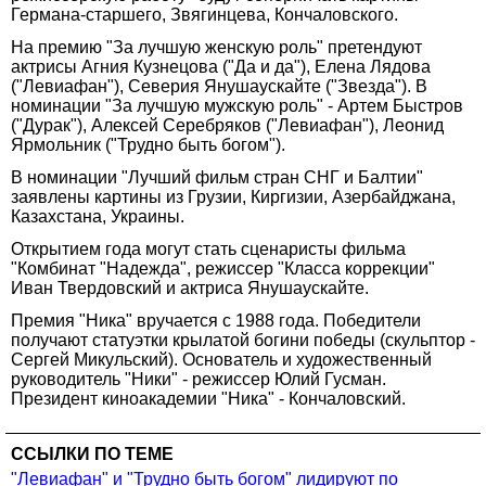
Германа-старшего, Звягинцева, Кончаловского.
На премию "За лучшую женскую роль" претендуют
актрисы Агния Кузнецова ("Да и да"), Елена Лядова
("Левиафан"), Северия Янушаускайте ("Звезда"). В
номинации "За лучшую мужскую роль" - Артем Быстров
("Дурак"), Алексей Серебряков ("Левиафан"), Леонид
Ярмольник ("Трудно быть богом").
В номинации "Лучший фильм стран СНГ и Балтии"
заявлены картины из Грузии, Киргизии, Азербайджана,
Казахстана, Украины.
Открытием года могут стать сценаристы фильма
"Комбинат "Надежда", режиссер "Класса коррекции"
Иван Твердовский и актриса Янушаускайте.
Премия "Ника" вручается с 1988 года. Победители
получают статуэтки крылатой богини победы (скульптор -
Сергей Микульский). Основатель и художественный
руководитель "Ники" - режиссер Юлий Гусман.
Президент киноакадемии "Ника" - Кончаловский.
ССЫЛКИ ПО ТЕМЕ
"Левиафан" и "Трудно быть богом" лидируют по