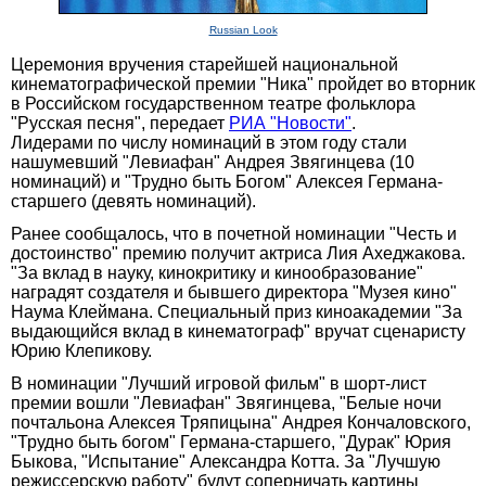
Russian Look
Церемония вручения старейшей национальной
кинематографической премии "Ника" пройдет во вторник
в Российском государственном театре фольклора
"Русская песня", передает
РИА "Новости"
.
Лидерами по числу номинаций в этом году стали
нашумевший "Левиафан" Андрея Звягинцева (10
номинаций) и "Трудно быть Богом" Алексея Германа-
старшего (девять номинаций).
Ранее сообщалось, что в почетной номинации "Честь и
достоинство" премию получит актриса Лия Ахеджакова.
"За вклад в науку, кинокритику и кинообразование"
наградят создателя и бывшего директора "Музея кино"
Наума Клеймана. Специальный приз киноакадемии "За
выдающийся вклад в кинематограф" вручат сценаристу
Юрию Клепикову.
В номинации "Лучший игровой фильм" в шорт-лист
премии вошли "Левиафан" Звягинцева, "Белые ночи
почтальона Алексея Тряпицына" Андрея Кончаловского,
"Трудно быть богом" Германа-старшего, "Дурак" Юрия
Быкова, "Испытание" Александра Котта. За "Лучшую
режиссерскую работу" будут соперничать картины