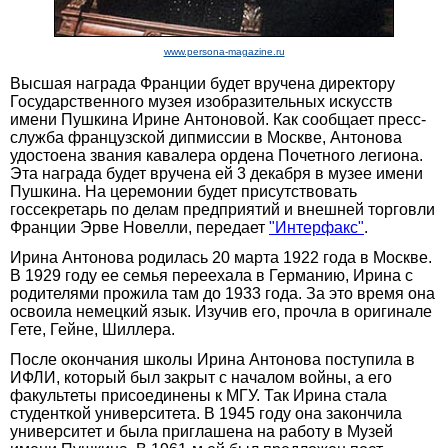
www.persona-magazine.ru
Высшая награда Франции будет вручена директору
Государственного музея изобразительных искусств
имени Пушкина Ирине Антоновой. Как сообщает пресс-
служба французской дипмиссии в Москве, Антонова
удостоена звания кавалера ордена Почетного легиона.
Эта награда будет вручена ей 3 декабря в музее имени
Пушкина. На церемонии будет присутствовать
госсекретарь по делам предприятий и внешней торговли
Франции Эрве Новелли, передает
"Интерфакс"
.
Ирина Антонова родилась 20 марта 1922 года в Москве.
В 1929 году ее семья переехала в Германию, Ирина с
родителями прожила там до 1933 года. За это время она
освоила немецкий язык. Изучив его, прочла в оригинале
Гете, Гейне, Шиллера.
После окончания школы Ирина Антонова поступила в
ИФЛИ, который был закрыт с началом войны, а его
факультеты присоединены к МГУ. Так Ирина стала
студенткой университета. В 1945 году она закончила
университет и была приглашена на работу в Музей