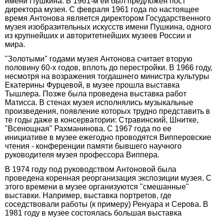
имени Пушкина. В 1961-м ей был предложен пост
директора музея. С февраля 1961 года по настоящее
время Антонова является директором Государственного
музея изобразительных искусств имени Пушкина, одного
из крупнейших и авторитетнейших музеев России и
мира.
"Золотыми" годами музея Антонова считает вторую
половину 60-х годов, вплоть до перестройки. В 1966 году,
несмотря на возражения тогдашнего министра культуры
Екатерины Фурцевой, в музее прошла выставка
Тышлера. Позже была проведена выставка работ
Матисса. В стенах музея исполнялись музыкальные
произведения, появление которых трудно представить в
те годы даже в консерватории: Стравинский, Шнитке,
"Всенощная" Рахманинова. С 1967 года по ее
инициативе в музее ежегодно проводятся Випперовские
чтения - конференции памяти бывшего научного
руководителя музея профессора Виппера.
В 1974 году под руководством Антоновой была
проведена коренная реорганизация экспозиции музея. С
этого времени в музее организуются "смешанные"
выставки. Например, выставка портретов, где
соседствовали работы (к примеру) Ренуара и Серова. В
1981 году в музее состоялась большая выставка