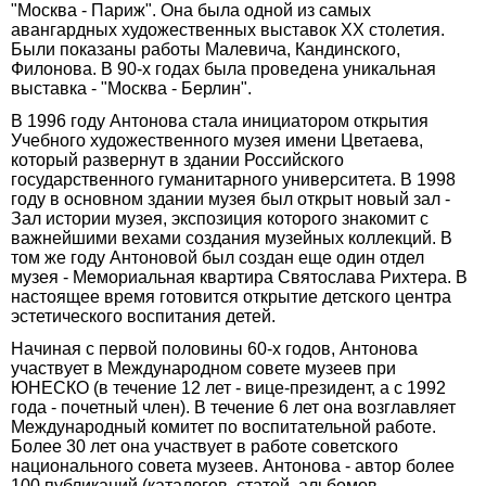
"Москва - Париж". Она была одной из самых
авангардных художественных выставок XX столетия.
Были показаны работы Малевича, Кандинского,
Филонова. В 90-х годах была проведена уникальная
выставка - "Москва - Берлин".
В 1996 году Антонова стала инициатором открытия
Учебного художественного музея имени Цветаева,
который развернут в здании Российского
государственного гуманитарного университета. В 1998
году в основном здании музея был открыт новый зал -
Зал истории музея, экспозиция которого знакомит с
важнейшими вехами создания музейных коллекций. В
том же году Антоновой был создан еще один отдел
музея - Мемориальная квартира Святослава Рихтера. В
настоящее время готовится открытие детского центра
эстетического воспитания детей.
Начиная с первой половины 60-х годов, Антонова
участвует в Международном совете музеев при
ЮНЕСКО (в течение 12 лет - вице-президент, а с 1992
года - почетный член). В течение 6 лет она возглавляет
Международный комитет по воспитательной работе.
Более 30 лет она участвует в работе советского
национального совета музеев. Антонова - автор более
100 публикаций (каталогов, статей, альбомов,