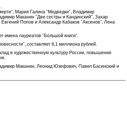
.
ерти", Мария Галина "Медведки", Владимир
ладимир Маканин "Две сестры и Кандинский", Захар
, Евгений Попов и Александр Кабаков "Аксенов", Лена
ет имена лауреатов "Большой книги".
весности", составляет 6,1 миллиона рублей.
клад в художественную культуру России, повышение
ия.
ладимир Маканин, Леонид Юзефович, Павел Басинский и
в