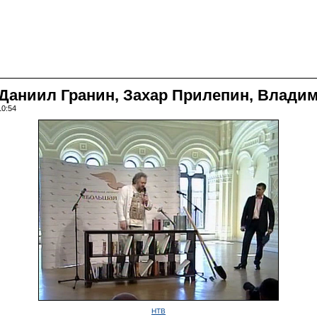
Даниил Гранин, Захар Прилепин, Влади
10:54
НТВ