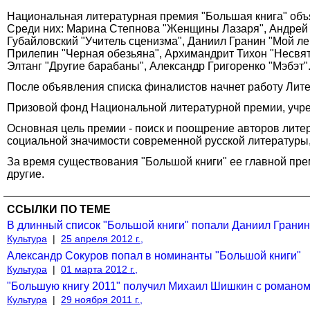
Национальная литературная премия "Большая книга" объя
Среди них: Марина Степнова "Женщины Лазаря", Андрей 
Губайловский "Учитель сценизма", Даниил Гранин "Мой ле
Прилепин "Черная обезьяна", Архимандрит Тихон "Несвяты
Элтанг "Другие барабаны", Александр Григоренко "Мэбэт"
После объявления списка финалистов начнет работу Лите
Призовой фонд Национальной литературной премии, учреж
Основная цель премии - поиск и поощрение авторов лите
социальной значимости современной русской литературы,
За время существования "Большой книги" ее главной пр
другие.
ССЫЛКИ ПО ТЕМЕ
В длинный список "Большой книги" попали Даниил Грани
Культура
|
25 апреля 2012 г.,
Александр Сокуров попал в номинанты "Большой книги"
Культура
|
01 марта 2012 г.,
"Большую книгу 2011" получил Михаил Шишкин с романом
Культура
|
29 ноября 2011 г.,