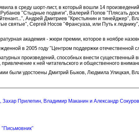
вила в среду шорт-лист, в который вошли 14 произведений
Рубанов "Стыдные подвиги", Валерий Попов "Плясать досм
йтенант...", Андрей Дмитриев "Крестьянин и тинейджер", В
е святые", Сергей Носов "Франсуаза, или Путь к леднику"
.
ратурная академия - жюри премии, которое в ноябре назов
денной в 2005 году "Центром поддержки отечественной сло
ратурных произведений, способных внести существенный в
 привлечение к ней читательского и общественного вниман
емии были удостоены Дмитрий Быков, Людмила Улицкая, В
н, Захар Прилепин, Владимир Маканин и Александр Сокуро
 "Письмовник"