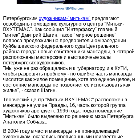
Архив NEWSru.com
Петербургским
художникам-"митькам"
предлагают
освободить помещение культурного центра "Митьки-
ВХУТЕМАС". Как сообщил "Интерфаксу" главный
"митек" Дмитрий Шагин, такое "мирное решение"
вопроса предложили на предварительном заседании
Куйбышевского федерального суда Центрального
района города новые собственники мансарды, в которой
расположены мастерские и выставочные залы
петербургских художников.
"Мы уже не раз обращались и к губернатору, и в КУГИ,
чтобы разрешить проблему - по ошибке часть мансарды
числится как жилое помещение, хотя это единое целое, и
состояние мансарды не позволяет ее использовать как
жилье", - сказал Шагин.
Творческий центр "Митьки-ВХУТЕМАС" расположен в
мансарде на улице Правды, 16, часть которой группа
художников арендует с 1996 года, тогда помещение
"Митькам" было выделено по решению мэра Петербурга
Анатолия Собчака.
В 2004 году в части мансарды, не принадлежащей
художникам, оказались прописанными неизвестные