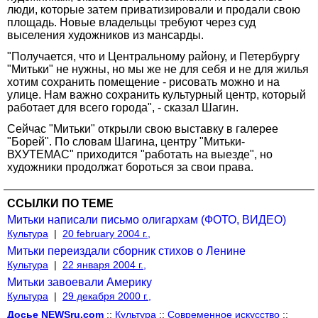
люди, которые затем приватизировали и продали свою
площадь. Новые владельцы требуют через суд
выселения художников из мансарды.
"Получается, что и Центральному району, и Петербургу
"Митьки" не нужны, но мы же не для себя и не для жилья
хотим сохранить помещение - рисовать можно и на
улице. Нам важно сохранить культурный центр, который
работает для всего города", - сказал Шагин.
Сейчас "Митьки" открыли свою выставку в галерее
"Борей". По словам Шагина, центру "Митьки-
ВХУТЕМАС" приходится "работать на выезде", но
художники продолжат бороться за свои права.
ССЫЛКИ ПО ТЕМЕ
Митьки написали письмо олигархам (ФОТО, ВИДЕО)
Культура
|
20 february 2004 г.,
Митьки переиздали сборник стихов о Ленине
Культура
|
22 января 2004 г.,
Митьки завоевали Америку
Культура
|
29 декабря 2000 г.,
Досье NEWSru.com
::
Культура
::
Современное искусство
::