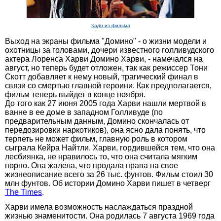
Кадр из фильма
Выход на экраны фильма "Домино" - о жизни модели и
охотницы за головами, дочери известного голливудского
актера Лоренса Харви Домино Харви, - намечался на
август, но теперь будет отложен, так как режиссер Тони
Скотт добавляет к нему новый, трагический финал в
связи со смертью главной героини. Как предполагается,
фильм теперь выйдет в конце ноября.
До того как 27 июня 2005 года Харви нашли мертвой в
ванне в ее доме в западном Голливуде (по
предварительным данным, Домино скончалась от
передозировки наркотиков), она ясно дала понять, что
терпеть не может фильм, главную роль в котором
сыграла Кейра Найтли. Харви, гордившейся тем, что она
лесбиянка, не нравилось то, что она считала мягким
порно. Она жалела, что продала права на свое
жизнеописание всего за 26 тыс. фунтов. Фильм стоил 30
млн фунтов. Об истории Домино Харви пишет в четверг
The Times
.
Харви имела возможность наслаждаться праздной
жизнью знаменитости. Она родилась 7 августа 1969 года