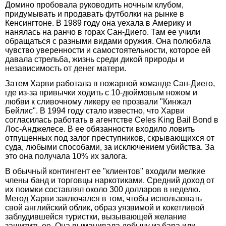
Домино пробовала руководить ночным клубом,
придумывать и продавать футболки на рынке в
Кенсингтоне. В 1989 году она уехала в Америку и
нанялась на ранчо в горах Сан-Диего. Там ее учили
обращаться с разными видами оружия. Она полюбила
чувство уверенности и самостоятельности, которое ей
давала стрельба, жизнь среди дикой природы и
независимость от денег матери.
Затем Харви работала в пожарной команде Сан-Диего,
где из-за привычки ходить с 10-дюймовым ножом и
любви к сливочному ликеру ее прозвали "Кинжал
Бейлис". В 1994 году стало известно, что Харви
согласилась работать в агентстве Celes King Bail Bond в
Лос-Анджелесе. В ее обязанности входило ловить
отпущенных под залог преступников, скрывающихся от
суда, любыми способами, за исключением убийства. За
это она получала 10% их залога.
В обычный контингент ее "клиентов" входили мелкие
члены банд и торговцы наркотиками. Средний доход от
их поимки составлял около 300 долларов в неделю.
Метод Харви заключался в том, чтобы использовать
свой английский облик, образ уязвимой и кокетливой
заблудившейся туристки, вызывающей желание
защитить ее. Она выманивала добычу из бара или