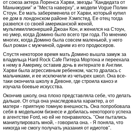
от союза актера Лоренса Харви, звезды "Кандидата от
Маньчжурии" и "Места наверху", и модели Vogue Полин
Стоун. Ее мать забеременела от Харви, который купил
ее дом в лондонском районе Хэмпстед. Ее отец тогда
развелся со своей американской женой,
мультимиллионершей Джоан Кон, и женился на Стоун,
но умер, когда Домино было всего три года. По мнению
многих, когда Домино была совсем маленькой, у него
был роман с мужчиной, одним из его продюсеров.
Спустя некоторое время мать Домино вышла замуж за
владельца Hard Rock Cafe Питера Мортона и переехала
к нему в Америку, оставив дочь в интернате в Англии.
Харви была агрессивным ребенком, часто дралась с
мальчиками, и ее исключили из четырех школ. Она все-
таки окончила школу в Девоне, где строила каноэ и
изучала боевые искусства.
Окончив школу, она плохо представляла себе, что делать
дальше. От отца она унаследовала характер, а от
матери - приятную томную внешность. Она попробовала
себя в модельном бизнесе и добилась некоторого успеха
в агентстве Ford, но ей не понравилось. "Они пытались
манипулировать мной, - говорила она. - Я поняла, что
никогда не смогу получать указания от идиотов".