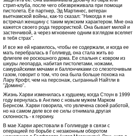
стрип-клуба, после чего обезвреживала при помощи
пистолета. Ее партнер, Эд Мартинес, ветеран
вьетнамской войны, как-то сказал: "Никогда я не
встречал женщину с таким мужским характером. Мне она
кажется своего рода террористкой. Она бывает милой и
застенчивой, а через мгновение одним взглядом вселяет
в тебя страх".
И все же ей нравилось, чтобы ее содержали, и когда ее
мать перебралась в Голливуд, она стала жить во
флигеле ее роскошного дома. Ее спальня с ковром из
шкуры леопарда, набитая пистолетами, ножами,
самурайскими мечами и баллончиками со слезоточивым
газом, говорит о том, что она была больше похожа на
Лару Крофт, чем на персонаж, сыгранный Найтли в
"Домино".
Жизнь Харви изменилась к худшему, когда Стоун в 1999
году вернулась в Англию с новым мужем Марком
Бернсом. Харви говорила, что увлечена своей работой,
но на самом деле все ее силы отнимала другая
склонность - к героину.
В мае Харви арестовали в Голливуде в связи с
операцией по борьбе с незаконным оборотом