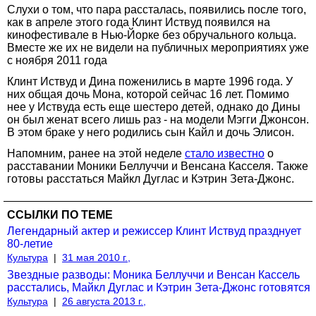
Слухи о том, что пара рассталась, появились после того,
как в апреле этого года Клинт Иствуд появился на
кинофестивале в Нью-Йорке без обручального кольца.
Вместе же их не видели на публичных мероприятиях уже
с ноября 2011 года
Клинт Иствуд и Дина поженились в марте 1996 года. У
них общая дочь Мона, которой сейчас 16 лет. Помимо
нее у Иствуда есть еще шестеро детей, однако до Дины
он был женат всего лишь раз - на модели Мэгги Джонсон.
В этом браке у него родились сын Кайл и дочь Элисон.
Напомним, ранее на этой неделе
стало известно
о
расставании Моники Беллуччи и Венсана Касселя. Также
готовы расстаться Майкл Дуглас и Кэтрин Зета-Джонс.
ССЫЛКИ ПО ТЕМЕ
Легендарный актер и режиссер Клинт Иствуд празднует
80-летие
Культура
|
31 мая 2010 г.,
Звездные разводы: Моника Беллуччи и Венсан Кассель
расстались, Майкл Дуглас и Кэтрин Зета-Джонс готовятся
Культура
|
26 августа 2013 г.,