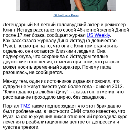
Global Look Press
Легендарный 83-летний голливудский актер и режиссер
Клинт Иствуд расстался со своей 48-летней женой Диной
после 17 лет брака, сообщает журнал
US Weekly
.
Как рассказала журналу Дина Иствуд (в девичестве
Руис), несмотря на то, что они с Клинтом стали жить
отдельно, они остаются близкими людьми. Она
подчеркнула, что сохранила с Иствудом теплые
дружеские отношения, отметив при этом, что разрыв
может носить временный характер. Почему пара
разошлась, не сообщается.
Между тем, один из источников издания пояснил, что
супруги не живут вместе уже более года - с июня 2012.
"Клинт давно разлюбил Дину", - сказал он, отметив, что
расставание проходило мирно, без скандалов.
Портал
TMZ
также подтверждает, что этот брак давно
был проблемным, в частности СМИ стало известно, что
Руиз на фоне ухудшившихся отношений проходила курс
лечения в реабилитационном центре от депрессии и
чувства тревоги.