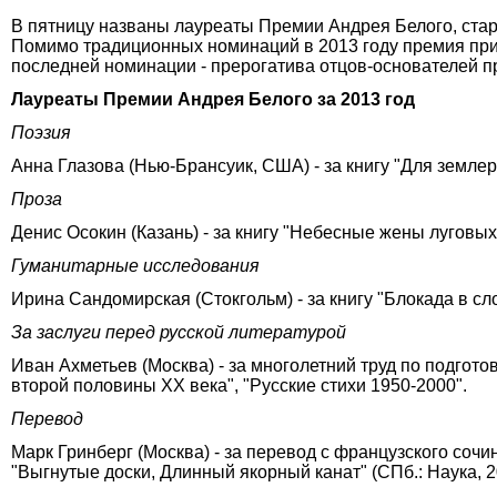
В пятницу названы лауреаты Премии Андрея Белого, ста
Помимо традиционных номинаций в 2013 году премия при
последней номинации - прерогатива отцов-основателей 
Лауреаты Премии Андрея Белого за 2013 год
Поэзия
Анна Глазова (Нью-Брансуик, США) - за книгу "Для землеро
Проза
Денис Осокин (Казань) - за книгу "Небесные жены луговых
Гуманитарные исследования
Ирина Сандомирская (Стокгольм) - за книгу "Блокада в сло
За заслуги перед русской литературой
Иван Ахметьев (Москва) - за многолетний труд по подгот
второй половины ХХ века", "Русские стихи 1950-2000".
Перевод
Марк Гринберг (Москва) - за перевод с французского соч
"Выгнутые доски, Длинный якорный канат" (СПб.: Наука, 2