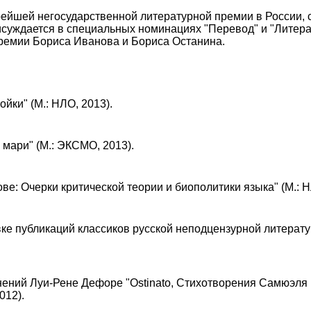
рейшей негосударственной литературной премии в России,
суждается в специальных номинациях "Перевод" и "Литера
премии Бориса Иванова и Бориса Останина.
йки" (М.: НЛО, 2013).
 мари" (М.: ЭКСМО, 2013).
ве: Очерки критической теории и биополитики языка" (М.: Н
овке публикаций классиков русской неподцензурной литерату
инений Луи-Рене Дефоре "Ostinato, Стихотворения Самюэля
012).