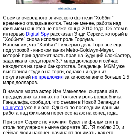
wikipedia.org
Съемки очередного эпического фэнтези "Хоббит"
временно откладываются. Тем не менее, работа над
фильмом начнется не позже конца 2010 года. Об этом в
интервью
Digital Spy
рассказал Энди Серкис, который в
"Хоббите" снова исполнит роль Горлума.
Напомним, что "Хоббит" Гильермо дель Торо все еще
под угрозой - кинокомпания Metro-Goldwyn-Mayer,
которой принадлежит часть прав на будущий блокбастер,
задолжала кредиторам 3,7 млрд долларов и сейчас
находится на грани банкротства. Владельцы MGM уже
выставили студию на торги, однако ни один из
покупателей
не предложил
за кинокомпанию больше 1,5
млрд долларов.
В начале марта актер Иэн Маккеллен, сыгравший в
предыдущих картинах по Толкиену роль волшебника
Гэндальфа, сообщил, что съемки в Новой Зеландии
начнутся
уже в июле. Однако по последним данным,
работа над фильмом перенесена аж на конец года.
При этом Серкис не уточнил, будет ли фильм снят в
столь популярном нынче формате 3D. "Я люблю 3D, и
сейчас люди наконец начинают понимать, как его