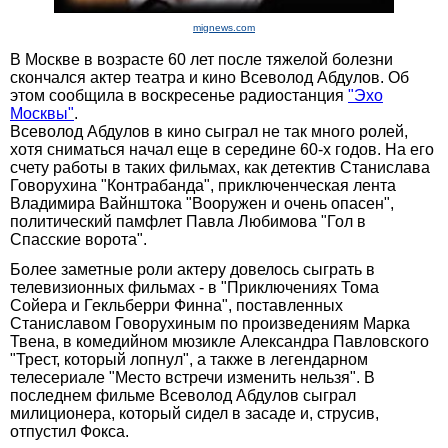
mignews.com
В Москве в возрасте 60 лет после тяжелой болезни
скончался актер театра и кино Всеволод Абдулов. Об
этом сообщила в воскресенье радиостанция
"Эхо
Москвы"
.
Всеволод Абдулов в кино сыграл не так много ролей,
хотя сниматься начал еще в середине 60-х годов. На его
счету работы в таких фильмах, как детектив Станислава
Говорухина "Контрабанда", приключенческая лента
Владимира Вайнштока "Вооружен и очень опасен",
политический памфлет Павла Любимова "Гол в
Спасские ворота".
Более заметные роли актеру довелось сыграть в
телевизионных фильмах - в "Приключениях Тома
Сойера и Гекльберри Финна", поставленных
Станиславом Говорухиным по произведениям Марка
Твена, в комедийном мюзикле Александра Павловского
"Трест, который лопнул", а также в легендарном
телесериале "Место встречи изменить нельзя". В
последнем фильме Всеволод Абдулов сыграл
милиционера, который сидел в засаде и, струсив,
отпустил Фокса.