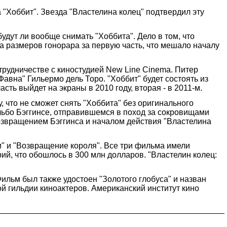
"Хоббит". Звезда "Властелина колец" подтвердил эту
удут ли вообще снимать "Хоббита". Дело в том, что
за размеров гонорара за первую часть, что мешало началу
трудничестве с киностудией New Line Cinema. Питер
авна" Гильермо дель Торо. "Хоббит" будет состоять из
сть выйдет на экраны в 2010 году, вторая - в 2011-м.
, что не сможет снять "Хоббита" без оригинального
ильбо Бэггинсе, отправившемся в поход за сокровищами
звращением Бэггинса и началом действия "Властелина
и" и "Возвращение короля". Все три фильма имели
ий, что обошлось в 300 млн долларов. "Властелин колец:
ильм был также удостоен "Золотого глобуса" и назван
 гильдии киноактеров. Американский институт кино