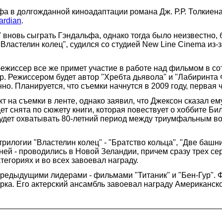
 в долгожданной киноадаптации романа Дж. Р.Р. Толкиена 
ardian
.
" вновь сыграть Гэндальфа, однако тогда было неизвестно, б
Властелин колец", судился со студией New Line Cinema из-
 режиссер все же примет участие в работе над фильмом в со
. Режиссером будет автор "Хребта дьявола" и "Лабиринта Ф
. Планируется, что съемки начнутся в 2009 году, первая ча
 на съемки в ленте, однако заявил, что Джексон сказал ему
ет снята по сюжету книги, которая повествует о хоббите Б
удет охватывать 80-летний период между триумфальным во
.
трилогии "Властелин колец" - "Братство кольца", "Две башн
ей - проводились в Новой Зеландии, причем сразу трех сер
тегориях и во всех завоевал награду.
редыдущими лидерами - фильмами "Титаник" и "Бен-Гур". Ф
а. Его актерский ансамбль завоевал награду Американской