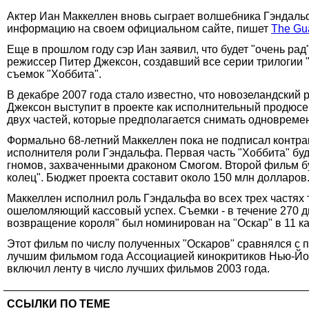
Актер Иан Маккеллен вновь сыграет волшебника Гэндальфа
информацию на своем официальном сайте, пишет
The Gu
Еще в прошлом году сэр Иан заявил, что будет "очень рад
режиссер Питер Джексон, создавший все серии трилогии "
съемок "Хоббита".
В декабре 2007 года стало известно, что новозеландский
Джексон выступит в проекте как исполнительный продюсер
двух частей, которые предполагается снимать одновременно
Формально 68-летний Маккеллен пока не подписал контракт
исполнителя роли Гэндальфа. Первая часть "Хоббита" буд
гномов, захваченными драконом Смогом. Второй фильм б
колец". Бюджет проекта составит около 150 млн долларов
Маккеллен исполнил роль Гэндальфа во всех трех частях 
ошеломляющий кассовый успех. Съемки - в течение 270 дн
возвращение короля" был номинирован на "Оскар" в 11 ка
Этот фильм по числу полученных "Оскаров" сравнялся с п
лучшим фильмом года Ассоциацией кинокритиков Нью-Йорк
включил ленту в число лучших фильмов 2003 года.
ССЫЛКИ ПО ТЕМЕ