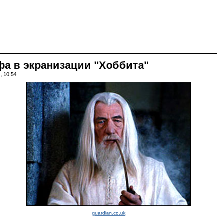
фа в экранизации "Хоббита"
, 10:54
guardian.co.uk