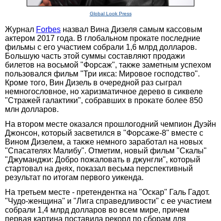
Global Look Press
Журнал
Forbes
назвал Вина Дизеля самым кассовым
актером 2017 года. В глобальном прокате последние
фильмы с его участием собрали 1,6 млрд долларов.
Большую часть этой суммы составляют продажи
билетов на восьмой "Форсаж", также заметным успехом
пользовался фильм "Три икса: Мировое господство".
Кроме того, Вин Дизель в очередной раз сыграл
немногословное, но харизматичное дерево в сиквеле
"Стражей галактики", собравших в прокате более 850
млн долларов.
На втором месте оказался прошлогодний чемпион Дуэйн
Джонсон, который засветился в "Форсаже-8" вместе с
Вином Дизелем, а также немного заработал на новых
"Спасателях Малибу". Отметим, новый фильм "Скалы"
"Джуманджи: Добро пожаловать в джунгли", который
стартовал на днях, показал весьма перспективный
результат по итогам первого уикенда.
На третьем месте - претендентка на "Оскар" Галь Гадот.
"Чудо-женщина" и "Лига справедливости" с ее участием
собрали 1,4 млрд долларов во всем мире, причем
первая картина поставила рекорд по сборам для