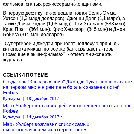
фильмов, снятых режиссерами-женщинами.
В первую десятку также вошли новая Белль Эмма
Уотсон (1,3 млрд долларов), Джонни Депп (1,1 млрд), а
также Дэйзи Ридли (1,08 млрд), Том Холланд (888 млн),
Крис Пратт (864 млн), Крис Хемсворт (845 млн) и Джон
Бойега (815 млн долларов).
"Супергерои и джедаи приносят неплохую прибыль
кинопрокатчикам, но все же банк срывают актеры,
играющие в экшн-фильмах", - отметили эксперты
журнала.
ССЫЛКИ ПО ТЕМЕ
Создатель "Звездных войн" Джордж Лукас вновь оказался
на первом месте в рейтинге богатых знаменитостей
Forbes
Культура
|
19 декабря 2017 г.,
Марк Уолберг возглавил рейтинг переоцененных актеров
Forbes
Культура
|
14 декабря 2017 г.,
Марк Уолберг возглавил список самых
высокооплачиваемых актеров Forbes