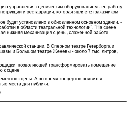
цию управления сценическим оборудованием - ее работу
нструкции и реставрации, которая является заказчиком
ое будет установлено в обновленном основном здании, -
аботки в области театральной технологии". "На сцене
нная нижняя механизация сцены, слаженной работе
равлической станции. В Оперном театре Гетерборга и
шавы и Большом театре Женевы - около 7 тыс. литров,
площадки, позволяющей трансформировать помещение
 к сцене.
ементов сцены. А во время концертов появится
ные места для публики.
и.