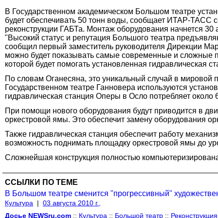
В Государственном академическом Большом театре устано
будет обеспечивать 50 тонн воды, сообщает ИТАР-ТАСС со
реконструкции ГАБТа. Монтаж оборудования начнется 30 а
"Высокий статус и репутация Большого театра предъявля
сообщил первый заместитель руководителя Дирекции Марат
можно будет показывать самые современные и сложные по
которой будет помогать установленная гидравлическая ст
По словам Оганесяна, это уникальный случай в мировой п
Государственном театре Ганновера используются установ
гидравлическая станция Оперы в Осло потребляет около 6,
При помощи нового оборудования будут приводится в д
оркестровой ямы. Это обеспечит замену оборудования ор
Также гидравлическая станция обеспечит работу механиз
возможность поднимать площадку оркестровой ямы до уро
Сложнейшая конструкция полностью компьютеризирована,
ССЫЛКИ ПО ТЕМЕ
В Большом театре сменится "прогрессивный" художестве
Культура
|
03 августа 2010 г.,
Досье NEWSru.com
::
Культура
::
Большой театр
::
Реконструкция