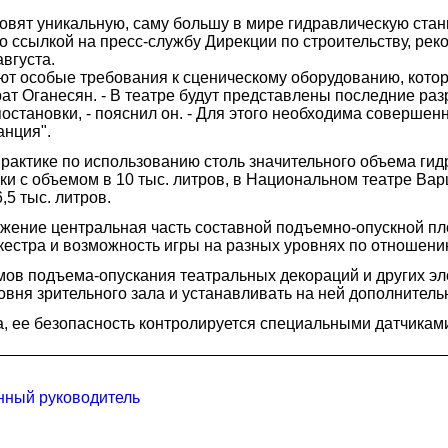
вят уникальную, саму большу в мире гидравлическую стан
 ссылкой на пресс-службу Дирекции по строительству, реко
вгуста.
ют особые требования к сценическому оборудованию, котор
 Оганесян. - В театре будут представлены последние разр
становки, - пояснил он. - Для этого необходима соверше
анция".
рактике по использованию столь значительного объема гид
ки с объемом в 10 тыс. литров, в Национальном театре Вар
5 тыс. литров.
вижение центральная часть составной подъемно-опускной 
кестра и возможность игры на разных уровнях по отношению
мов подъема-опускания театральных декораций и других эл
вня зрительного зала и устанавливать на ней дополнитель
 ее безопасность контролируется специальными датчикам
нный руководитель