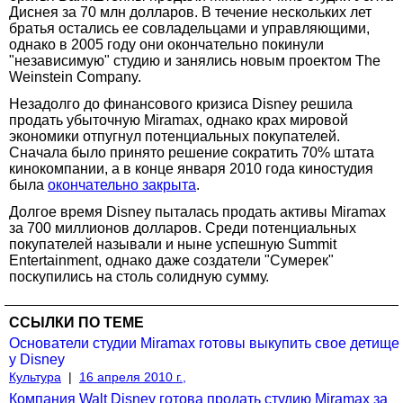
Диснея за 70 млн долларов. В течение нескольких лет
братья остались ее совладельцами и управляющими,
однако в 2005 году они окончательно покинули
"независимую" студию и занялись новым проектом The
Weinstein Company.
Незадолго до финансового кризиса Disney решила
продать убыточную Miramax, однако крах мировой
экономики отпугнул потенциальных покупателей.
Сначала было принято решение сократить 70% штата
кинокомпании, а в конце января 2010 года киностудия
была
окончательно закрыта
.
Долгое время Disney пыталась продать активы Miramax
за 700 миллионов долларов. Среди потенциальных
покупателей называли и ныне успешную Summit
Entertainment, однако даже создатели "Сумерек"
поскупились на столь солидную сумму.
ССЫЛКИ ПО ТЕМЕ
Основатели студии Miramax готовы выкупить свое детище
у Disney
Культура
|
16 апреля 2010 г.,
Компания Walt Disney готова продать студию Miramax за