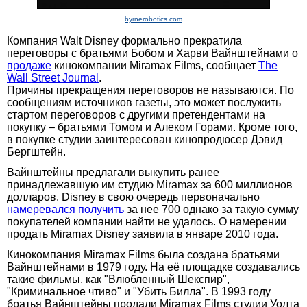
byrnerobotics.com
Компания Walt Disney формально прекратила
переговоры с братьями Бобом и Харви Вайнштейнами о
продаже
кинокомпании Miramax Films, сообщает
The
Wall Street Journal
.
Причины прекращения переговоров не называются. По
сообщениям источников газеты, это может послужить
стартом переговоров с другими претендентами на
покупку – братьями Томом и Алеком Горами. Кроме того,
в покупке студии заинтересован кинопродюсер Дэвид
Бергштейн.
Вайнштейны предлагали выкупить ранее
принадлежавшую им студию Miramax за 600 миллионов
долларов. Disney в свою очередь первоначально
намеревался получить
за нее 700 однако за такую сумму
покупателей компании найти не удалось. О намерении
продать Miramax Disney заявила в январе 2010 года.
Кинокомпания Miramax Films была создана братьями
Вайнштейнами в 1979 году. На её площадке создавались
такие фильмы, как "Влюбленный Шекспир",
"Криминальное чтиво" и "Убить Билла". В 1993 году
братья Вайнштейны продали Miramax Films студии Уолта