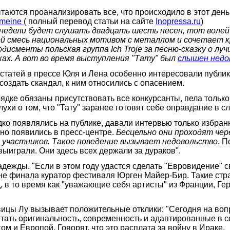
ются проанализировать все, что происходило в этот день, 
gemeine
( полный перевод статьи на сайте
Inopressa.ru
)
недели будет слушать двадцать шесть песен, тот волей
ой смесь национальных мотивом с металлом и сочетает к
менты польская группа Ich Troje за песню-сказку о луч
ках. А вот во время выступления "Тату" был
слышен недо
статей в прессе Юля и Лена особенно интересовали публи
создать скандал, к ним относились с опасением.
рядке обязаны присутствовать все конкурсанты, пела только
ухи о том, что "Тату" заранее готовят себе оправдание в с
ко появлялись на публике, давали интервью только избран
но появились в пресс-центре.
Бесцельно они проходят чере
 участников. Такое поведение вызывает недовольство
. П
 выиграли. Они здесь всех держали за дураков".
дежды. "Если в этом году удастся сделать "Евровидение" 
нуне финала куратор фестиваля Юрген Майер-Бир. Такие стра
, в то время как "уважающие себя артисты" из Франции, Г
ицы Лу вызывает положительные отклики: "Сегодня на вопр
итать оригинальность, современность и адаптированные в 
м и Европой. Говорят, что это расплата за войну в Ираке.