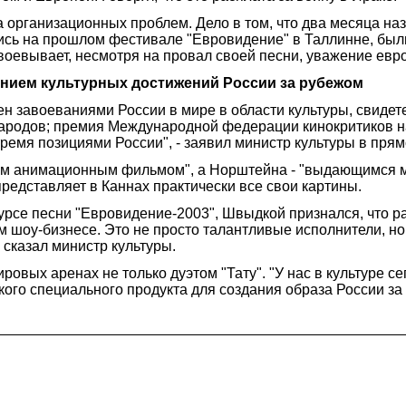
а организационных проблем. Дело в том, что два месяца 
ись на прошлом фестивале "Евровидение" в Таллинне, был
авоевывает, несмотря на провал своей песни, уважение евр
анием культурных достижений России за рубежом
н завоеваниями России в мире в области культуры, свидет
родов; премия Международной федерации кинокритиков на
 тремя позициями России", - заявил министр культуры в пр
ым анимационным фильмом", а Норштейна - "выдающимся му
представляет в Каннах практически все свои картины.
нкурсе песни "Евровидение-2003", Швыдкой признался, что ра
 шоу-бизнесе. Это не просто талантливые исполнители, н
 сказал министр культуры.
овых аренах не только дуэтом "Тату". "У нас в культуре сег
акого специального продукта для создания образа России з