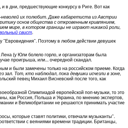
и в дни, предшествующие конкурсу в Риге. Вот как
-неволей их полюбит. Даже кабаретиста из Австрии
ритику основ общества с откровенным кривлянием,
шем мире, в котором границы не играют никакой роли,
вольный свист
.
ку "Евровидения". Поэтому в любом действии девушек
 Лена (у Юли болело горло, и организаторам была
лучае проигрыша, или... очередной скандал.
ным и были замечены только на российском приеме. Когда
з зал. Тот, кто наблюдал, пока девушки исчезли в зоне,
ольский певец Михаил Висневский после того, как
своеобразной Олимпиадой европейской поп-музыки, то это
ны, как Россия, Польша и Украина, по мнению экспертов,
ермании и Великобритании не решаются принимать участие
осы, которые ставят политики, отвечали музыканты".
соответствии с веяниями времени традиции. Британцы,