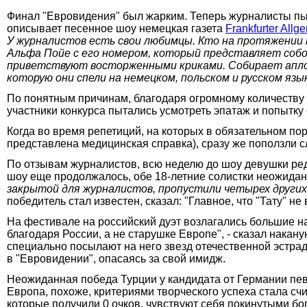
Финал "Евровидения" был жарким. Теперь журналисты пыта
описывает песенное шоу немецкая газета
Frankfurter All
У журналистов есть свои любимцы. Кто на протяжении 
Альфа Пойе с его номером, который представляет соб
приветствуют восторженными криками. Собирает аплодис
которую они спели на немецком, польском и русском язы
По понятным причинам, благодаря огромному количеству 
участники конкурса пытались усмотреть эпатаж и попытку 
Когда во время репетиций, на которых в обязательном по
представлена медицинская справка), сразу же поползли сл
По отзывам журналистов, всю неделю до шоу девушки ред
шоу еще продолжалось, обе 18-летние солистки неожидан
закрытой для журналистов, пропустили четырех других
победитель стал известен, сказал: "Главное, что "Тату" не
На фестивале на российский дуэт возлагались большие на
благодаря России, а не старушке Европе", - сказал нака
специально посылают на него звезд отечественной эстрад
в "Евровидении", опасаясь за свой имидж.
Неожиданная победа Турции у кандидата от Германии пев
Европа, похоже, критериями творческого успеха стала сч
которые получили 0 очков, чувствуют себя покинутыми бого