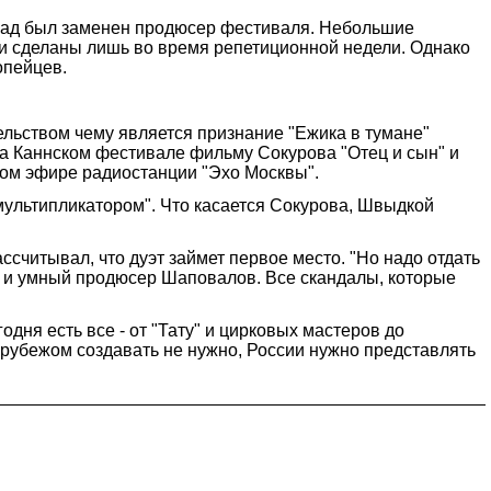
назад был заменен продюсер фестиваля. Небольшие
и сделаны лишь во время репетиционной недели. Однако
опейцев.
ельством чему является признание "Ежика в тумане"
 Каннском фестивале фильму Сокурова "Отец и сын" и
ямом эфире радиостанции "Эхо Москвы".
льтипликатором". Что касается Сокурова, Швыдкой
ссчитывал, что дуэт займет первое место. "Но надо отдать
о и умный продюсер Шаповалов. Все скандалы, которые
одня есть все - от "Тату" и цирковых мастеров до
а рубежом создавать не нужно, России нужно представлять