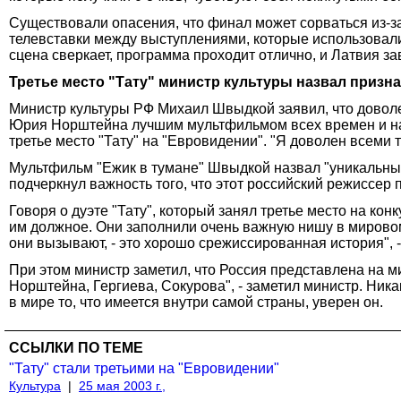
Существовали опасения, что финал может сорваться из-з
телевставки между выступлениями, которые использовал
сцена сверкает, программа проходит отлично, и Латвия з
Третье место "Тату" министр культуры назвал призн
Министр культуры РФ Михаил Швыдкой заявил, что доволе
Юрия Норштейна лучшим мультфильмом всех времен и на
третье место "Тату" на "Евровидении". "Я доволен всеми
Мультфильм "Ежик в тумане" Швыдкой назвал "уникальн
подчеркнул важность того, что этот российский режиссер 
Говоря о дуэте "Тату", который занял третье место на ко
им должное. Они заполнили очень важную нишу в мировом
они вызывают, - это хорошо срежиссированная история", -
При этом министр заметил, что Россия представлена на мир
Норштейна, Гергиева, Сокурова", - заметил министр. Ник
в мире то, что имеется внутри самой страны, уверен он.
ССЫЛКИ ПО ТЕМЕ
"Тату" стали третьими на "Евровидении"
Культура
|
25 мая 2003 г.,