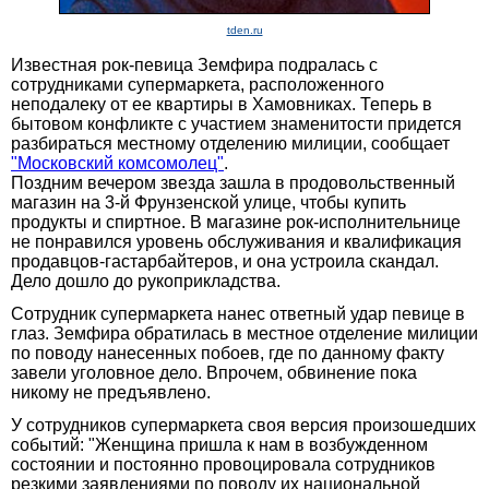
tden.ru
Известная рок-певица Земфира подралась с
сотрудниками супермаркета, расположенного
неподалеку от ее квартиры в Хамовниках. Теперь в
бытовом конфликте с участием знаменитости придется
разбираться местному отделению милиции, сообщает
"Московский комсомолец"
.
Поздним вечером звезда зашла в продовольственный
магазин на 3-й Фрунзенской улице, чтобы купить
продукты и спиртное. В магазине рок-исполнительнице
не понравился уровень обслуживания и квалификация
продавцов-гастарбайтеров, и она устроила скандал.
Дело дошло до рукоприкладства.
Сотрудник супермаркета нанес ответный удар певице в
глаз. Земфира обратилась в местное отделение милиции
по поводу нанесенных побоев, где по данному факту
завели уголовное дело. Впрочем, обвинение пока
никому не предъявлено.
У сотрудников супермаркета своя версия произошедших
событий: "Женщина пришла к нам в возбужденном
состоянии и постоянно провоцировала сотрудников
резкими заявлениями по поводу их национальной