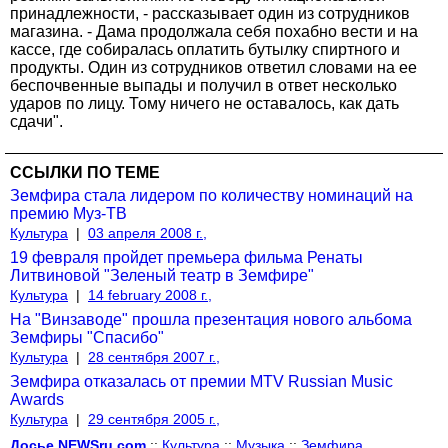
принадлежности, - рассказывает один из сотрудников
магазина. - Дама продолжала себя похабно вести и на
кассе, где собиралась оплатить бутылку спиртного и
продукты. Один из сотрудников ответил словами на ее
беспочвенные выпады и получил в ответ несколько
ударов по лицу. Тому ничего не оставалось, как дать
сдачи".
ССЫЛКИ ПО ТЕМЕ
Земфира стала лидером по количеству номинаций на
премию Муз-ТВ
Культура
|
03 апреля 2008 г.,
19 февраля пройдет премьера фильма Ренаты
Литвиновой "Зеленый театр в Земфире"
Культура
|
14 february 2008 г.,
На "Винзаводе" прошла презентация нового альбома
Земфиры "Спасибо"
Культура
|
28 сентября 2007 г.,
Земфира отказалась от премии MTV Russian Music
Awards
Культура
|
29 сентября 2005 г.,
Досье NEWSru.com
::
Культура
::
Музыка
::
Земфира