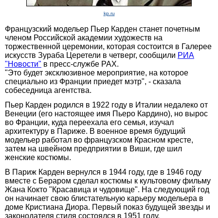
kp.ru
Французский модельер Пьер Карден станет почетным
членом Российской академии художеств на
торжественной церемонии, которая состоится в Галерее
искусств Зураба Церетели в четверг, сообщили
РИА
"Новости"
в пресс-службе РАХ.
"Это будет эксклюзивное мероприятие, на которое
специально из Франции приедет мэтр", - сказала
собеседница агентства.
Пьер Карден родился в 1922 году в Италии недалеко от
Венеции (его настоящее имя Пьеро Кардино), но вырос
во Франции, куда переехала его семья, изучал
архитектуру в Париже. В военное время будущий
модельер работал во французском Красном кресте,
затем на швейном предприятии в Виши, где шил
женские костюмы.
В Париж Карден вернулся в 1944 году, где в 1946 году
вместе с Бераром сделал костюмы к культовому фильму
Жана Кокто "Красавица и чудовище". На следующий год
он начинает свою блистательную карьеру модельера в
доме Кристиана Диора. Первый показ будущей звезды и
законодателя стиля состоялся в 1951 году.