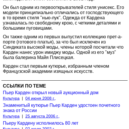
Он был одним из первооткрывателей стиля унисекс. Его
модели принципиально отличались от господствующего
в то время стиля "нью-лук". Одежда от Кардена
узнавалась по свободному крою, с четкими деталями и
большими пуговицами.
Он также одним из первых выпустил коллекцию прет-а-
порте (готового платья), за что был исключен из
Синдиката высокой моды, члены которой посчитали что
Карден нанес урон имиджу моды. Одной из его "муз"
была балерина Майя Плисецкая.
Карден стал первым кутюрье, избранным членом
Французской академии изящных искусств.
ССЫЛКИ ПО ТЕМЕ
Пьер Карден открыл новый аукционный дом
Культура
|
04 июня 2008 г.,
Знаменитый кутюрье Пьер Карден удостоен почетного
знака от России
Культура
|
25 августа 2006 г.,
Пьеру Кардену исполнилось 80 лет
Культура
|
02 июля 2002 г.,