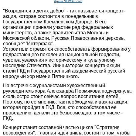
Архив NEWSru.com
"Возродится в детях добро" - так называется концерт-
акция, которая состоится в понедельник в
Государственном Кремлевском Дворце. В его
организации приняли участие ряд федеральных
министерств, а также правительства Москвы и
Московской области, Русская Православная церковь,
сообщает 'Интерфакс'.
Устроители стремятся способствовать формированию у
подрастающего поколения национальной гордости,
чувства уважения к историческому и культурному
наследию Отечества. Инициатором концерта-акции
стали ГКД и Государственный академический русский
народный хор имени Пятницкого.
На встрече с журналистами художественный
руководитель хора Александра Пермякова подчеркнула,
сколь остро стоит сейчас вопрос воспитания детей.
Поэтому, по ее мнению, так необходима и важна акция,
которая пройдет в ГКД. Все, кто способствовал ее
проведению, делали это безвозмездно, в том числе -
ГКД.
Концерт станет составной частью цикла "Стратегия
возрождения". Главная идея цикла состоит в том, чтобы