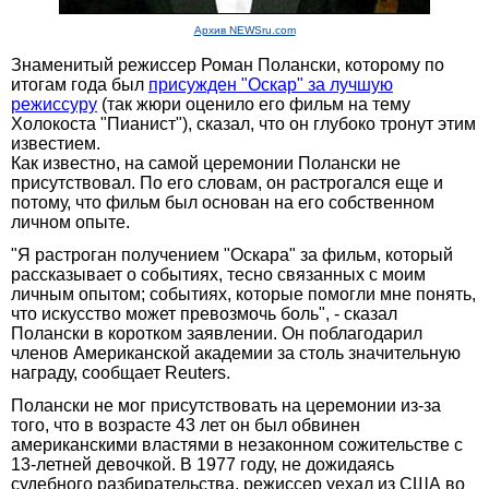
Архив NEWSru.com
Знаменитый режиссер Роман Полански, которому по
итогам года был
присужден "Оскар" за лучшую
режиссуру
(так жюри оценило его фильм на тему
Холокоста "Пианист"), сказал, что он глубоко тронут этим
известием.
Как известно, на самой церемонии Полански не
присутствовал. По его словам, он растрогался еще и
потому, что фильм был основан на его собственном
личном опыте.
"Я растроган получением "Оскара" за фильм, который
рассказывает о событиях, тесно связанных с моим
личным опытом; событиях, которые помогли мне понять,
что искусство может превозмочь боль", - сказал
Полански в коротком заявлении. Он поблагодарил
членов Американской академии за столь значительную
награду, сообщает Reuters.
Полански не мог присутствовать на церемонии из-за
того, что в возрасте 43 лет он был обвинен
американскими властями в незаконном сожительстве с
13-летней девочкой. В 1977 году, не дожидаясь
судебного разбирательства, режиссер уехал из США во