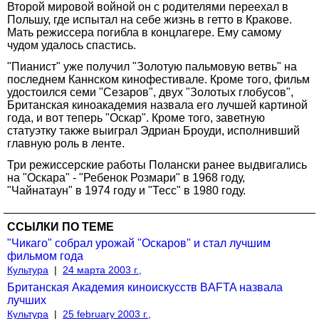
Второй мировой войной он с родителями переехал в
Польшу, где испытал на себе жизнь в гетто в Кракове.
Мать режиссера погибла в концлагере. Ему самому
чудом удалось спастись.
"Пианист" уже получил "Золотую пальмовую ветвь" на
последнем Каннском кинофестивале. Кроме того, фильм
удостоился семи "Сезаров", двух "Золотых глобусов",
Британская киноакадемия назвала его лучшей картиной
года, и вот теперь "Оскар". Кроме того, заветную
статуэтку также выиграл Эдриан Броуди, исполнивший
главную роль в ленте.
Три режиссерские работы Полански ранее выдвигались
на "Оскара" - "Ребенок Розмари" в 1968 году,
"Чайнатаун" в 1974 году и "Тесс" в 1980 году.
ССЫЛКИ ПО ТЕМЕ
"Чикаго" собрал урожай "Оскаров" и стал лучшим
фильмом года
Культура
|
24 марта 2003 г.,
Британская Академия киноискусств BAFTA назвала
лучших
Культура
|
25 february 2003 г.,