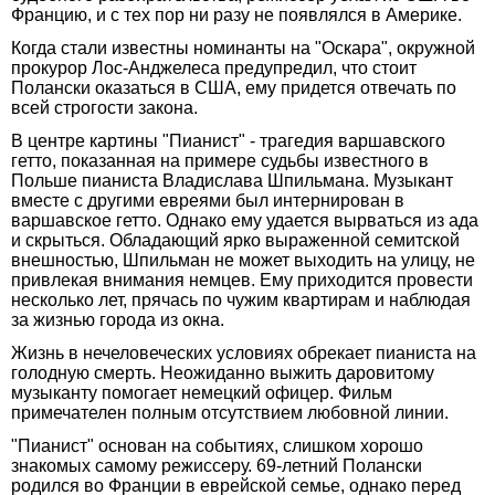
Францию, и с тех пор ни разу не появлялся в Америке.
Когда стали известны номинанты на "Оскара", окружной
прокурор Лос-Анджелеса предупредил, что стоит
Полански оказаться в США, ему придется отвечать по
всей строгости закона.
В центре картины "Пианист" - трагедия варшавского
гетто, показанная на примере судьбы известного в
Польше пианиста Владислава Шпильмана. Музыкант
вместе с другими евреями был интернирован в
варшавское гетто. Однако ему удается вырваться из ада
и скрыться. Обладающий ярко выраженной семитской
внешностью, Шпильман не может выходить на улицу, не
привлекая внимания немцев. Ему приходится провести
несколько лет, прячась по чужим квартирам и наблюдая
за жизнью города из окна.
Жизнь в нечеловеческих условиях обрекает пианиста на
голодную смерть. Неожиданно выжить даровитому
музыканту помогает немецкий офицер. Фильм
примечателен полным отсутствием любовной линии.
"Пианист" основан на событиях, слишком хорошо
знакомых самому режиссеру. 69-летний Полански
родился во Франции в еврейской семье, однако перед