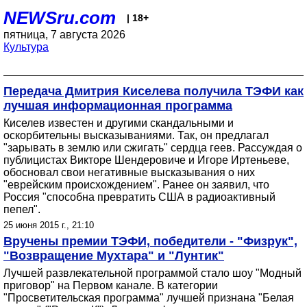
NEWSru.com
| 18+
пятница, 7 августа 2026
Культура
Передача Дмитрия Киселева получила ТЭФИ как
лучшая информационная программа
Киселев известен и другими скандальными и
оскорбительны высказываниями. Так, он предлагал
"зарывать в землю или сжигать" сердца геев. Рассуждая о
публицистах Викторе Шендеровиче и Игоре Иртеньеве,
обосновал свои негативные высказывания о них
"еврейским происхождением". Ранее он заявил, что
Россия "способна превратить США в радиоактивный
пепел".
25 июня 2015 г., 21:10
Вручены премии ТЭФИ, победители - "Физрук",
"Возвращение Мухтара" и "Лунтик"
Лучшей развлекательной программой стало шоу "Модный
приговор" на Первом канале. В категории
"Просветительская программа" лучшей признана "Белая