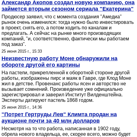
Александр Акопов создал новую компанию, она
займется вторым сезоном сериала "Екатерина"
Продюсер заявил, что с момента создания "Амедиа"
рынок очень изменился: тогда нужно было инвестировать
в проект, снять его, а потом ходить по каналам и
предлагать. А сейчас на рынке много производящих
компаний, "и, соответственно, фактически мы работаем
под заказ".
25 июня 2015 г., 15:33
Неизвестную работу Моне обнаружили на
обороте другой его картины
На пастели, прикрепленной к оборотной стороне другой
работы, изображены пирс и маяк в Гавре, где Клод Моне
жил в детстве. Провенанс работы ясен и авторство не
вызывает сомнений. Произведение уже официально
зарегистрировал и заверил Институт Вилденштейна.
Эксперты датируют пастель 1868 годом.
25 июня 2015 г., 14:36
"Потрет Гертруды Лев" Климта продан на
аукционе почти за 40 млн долларов
Несмотря на то что работа, написанная в 1902 году,
обрела нового владельца, ее, скорее всего, можно будет