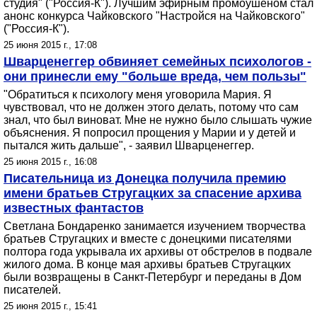
студия" ("Россия-К"). Лучшим эфирным промоушеном стал
анонс конкурса Чайковского "Настройся на Чайковского"
("Россия-К").
25 июня 2015 г., 17:08
Шварценеггер обвиняет семейных психологов -
они принесли ему "больше вреда, чем пользы"
"Обратиться к психологу меня уговорила Мария. Я
чувствовал, что не должен этого делать, потому что сам
знал, что был виноват. Мне не нужно было слышать чужие
объяснения. Я попросил прощения у Марии и у детей и
пытался жить дальше", - заявил Шварценеггер.
25 июня 2015 г., 16:08
Писательница из Донецка получила премию
имени братьев Стругацких за спасение архива
известных фантастов
Светлана Бондаренко занимается изучением творчества
братьев Стругацких и вместе с донецкими писателями
полтора года укрывала их архивы от обстрелов в подвале
жилого дома. В конце мая архивы братьев Стругацких
были возвращены в Санкт-Петербург и переданы в Дом
писателей.
25 июня 2015 г., 15:41