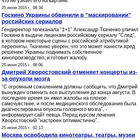
что не узнает его на картине.
25 июня 2015 г., 08:34
Госкино Украины обвинили в "маскировании"
российских сериалов
Гендиректор телеканала "1+1" Александр Ткаченко уличил
Госкино в выдаче лицензии российскому сериалу "След",
в котором некоторые сцены с российской атрибутикой
пересняты. Ткаченко уверен, что это может нанести вред
решению Украины поднимать собственное
кинопроизводство, и готовит жалобу.
25 июня 2015 г., 08:06
Дмитрий Хворостовский отменяет концерты из-
за опухоли мозга
"С огромным сожалением должны сообщить, что Дмитрий
вынужден отменить все выступления до конца августа. В
последнее время он имел жалобы на плохое
самочувствие, и после медицинского обследования была
диагностирована опухоль головного мозга", -
информирует сайт певца. Перед курсом лечения
Хворостовский "настроен оптимистично".
25 июня 2015 г., 02:13
Москва освободила кинотеатры, театры, музеи