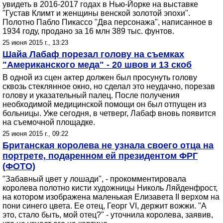
увидеть в 2016-2017 годах в Нью-Йорке на выставке
"Густав Климт и женщины венской золотой эпохи".
Полотно Пабло Пикассо "Два персонажа", написанное в
1934 году, продано за 16 млн 389 тыс. фунтов.
25 июня 2015 г., 13:23
Шайа Лабаф порезал голову на съемках
"Американского меда" - 20 швов и 13 скоб
В одной из сцен актер должен был просунуть голову
сквозь стеклянное окно, но сделал это неудачно, порезав
голову и указательный палец. После получения
необходимой медицинской помощи он был отпущен из
больницы. Уже сегодня, в четверг, Лабаф вновь появится
на съемочной площадке.
25 июня 2015 г., 09:22
Британская королева не узнала своего отца на
портрете, подаренном ей президентом ФРГ
(ФОТО)
"Забавный цвет у лошади", - прокомментировала
королева полотно кисти художницы Николь Ляйденфрост,
на котором изображена маленькая Елизавета II верхом на
пони синего цвета. Ее отец, Георг VI, держит вожжи. "А
это, стало быть, мой отец?" - уточнила королева, заявив,