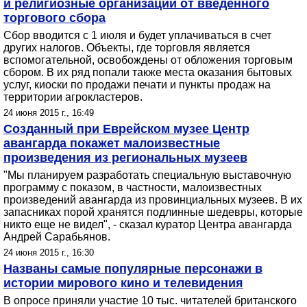
и религиозные организации от введенного
торгового сбора
Сбор вводится с 1 июля и будет уплачиваться в счет
других налогов. Объекты, где торговля является
вспомогательной, освобождены от обложения торговым
сбором. В их ряд попали также места оказания бытовых
услуг, киоски по продажи печати и пункты продаж на
территории агрокластеров.
24 июня 2015 г., 16:49
Созданный при Еврейском музее Центр
авангарда покажет малоизвестные
произведения из региональных музеев
"Мы планируем разработать специальную выставочную
программу с показом, в частности, малоизвестных
произведений авангарда из провинциальных музеев. В их
запасниках порой хранятся подлинные шедевры, которые
никто еще не видел", - сказал куратор Центра авангарда
Андрей Сарабьянов.
24 июня 2015 г., 16:30
Названы самые популярные персонажи в
истории мирового кино и телевидения
В опросе приняли участие 10 тыс. читателей британского