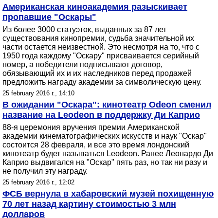
Американская киноакадемия разыскивает
пропавшие "Оскары"
Из более 3000 статуэток, выданных за 87 лет
существования кинопремии, судьба значительной их
части остается неизвестной. Это несмотря на то, что с
1950 года каждому "Оскару" присваивается серийный
номер, а победители подписывают договор,
обязывающий их и их наследников перед продажей
предложить награду академии за символическую цену.
25 february 2016 г., 14:10
В ожидании "Оскара": кинотеатр Odeon сменил
название на Leodeon в поддержку Ди Каприо
88-я церемония вручения премии Американской
академии кинематографических искусств и наук "Оскар"
состоится 28 февраля, и все это время лондонский
кинотеатр будет называться Leodeon. Ранее Леонардо Ди
Каприо выдвигался на "Оскар" пять раз, но так ни разу и
не получил эту награду.
25 february 2016 г., 12:02
ФСБ вернула в хабаровский музей похищенную
70 лет назад картину стоимостью 3 млн
долларов