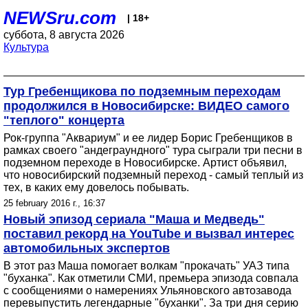
NEWSru.com
| 18+
суббота, 8 августа 2026
Культура
Тур Гребенщикова по подземным переходам
продолжился в Новосибирске: ВИДЕО самого
"теплого" концерта
Рок-группа "Аквариум" и ее лидер Борис Гребенщиков в
рамках своего "андеграундного" тура сыграли три песни в
подземном переходе в Новосибирске. Артист объявил,
что новосибирский подземный переход - самый теплый из
тех, в каких ему довелось побывать.
25 february 2016 г., 16:37
Новый эпизод сериала "Маша и Медведь"
поставил рекорд на YouTube и вызвал интерес
автомобильных экспертов
В этот раз Маша помогает волкам "прокачать" УАЗ типа
"буханка". Как отметили СМИ, премьера эпизода совпала
с сообщениями о намерениях Ульяновского автозавода
перевыпустить легендарные "буханки". За три дня серию