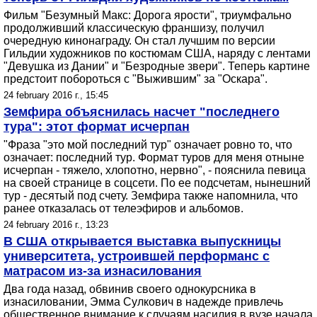
Фильм "Безумный Макс: Дорога ярости", триумфально
продолживший классическую франшизу, получил
очередную кинонаграду. Он стал лучшим по версии
Гильдии художников по костюмам США, наряду с лентами
"Девушка из Дании" и "Безродные звери". Теперь картине
предстоит побороться с "Выжившим" за "Оскара".
24 february 2016 г., 15:45
Земфира объяснилась насчет "последнего
тура": этот формат исчерпан
"Фраза "это мой последний тур" означает ровно то, что
означает: последний тур. Формат туров для меня отныне
исчерпан - тяжело, хлопотно, нервно", - пояснила певица
на своей странице в соцсети. По ее подсчетам, нынешний
тур - десятый под счету. Земфира также напомнила, что
ранее отказалась от телеэфиров и альбомов.
24 february 2016 г., 13:23
В США открывается выставка выпускницы
университета, устроившей перформанс с
матрасом из-за изнасилования
Два года назад, обвинив своего однокурсника в
изнасиловании, Эмма Сулкович в надежде привлечь
общественное внимание к случаям насилия в вузе начала