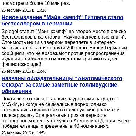
посмотрели более 10 млн раз.
25 february 2016 г., 16:18
Новое издание "Майн кампф" Гитлера стало
бестселлером в Германии
Spiegel ставит "Майн кампф" на второе место в списке
бестселлеров в категории "Научно-популярные книги".
Стоимость книги в твердом переплете в интернет-
магазинах составляет почти 200 евро. Евреи Германии
сообщили, что не возражают против распространения
издания, снабженного множеством критики в адрес
фашистских идей.
25 february 2016 г., 15:48
Названы обладательницы "Анатомического
Оскара" за самые заметные голливудские
обнажения
Почти все актрисы, ставшие лауреатами наград от
Mr.Skin, никогда не снимались в порно, однако
соглашались обнажаться в голливудских фильмах и
телесериалах. Специальный приз за верность
откровенным сценам получила Анджелина Джоли. Всего
победительницы определены в 40 номинациях.
25 february 2016 г., 14:54