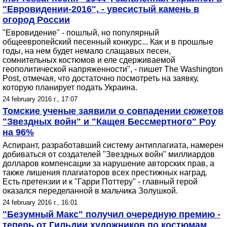
"Евровидении-2016", - увесистый камень в
огород России
"Евровидение" - пошлый, но популярный
общеевропейский песенный конкурс... Как и в прошлые
годы, на нем будет немало слащавых песен,
сомнительных костюмов и еле сдерживаемой
геополитической напряженности", - пишет The Washington
Post, отмечая, что достаточно посмотреть на заявку,
которую планирует подать Украина.
24 february 2016 г., 17:07
Томские ученые заявили о совпадении сюжетов
"Звездных войн" и "Кащея Бессмертного" Роу
на 96%
Аспирант, разработавший систему антиплагиата, намерен
добиваться от создателей "Звездных войн" миллиардов
долларов компенсации за нарушение авторских прав, а
также лишения плагиаторов всех престижных наград.
Есть претензии и к "Гарри Поттеру" - главный герой
оказался переделанной в мальчика Золушкой.
24 february 2016 г., 16:01
"Безумный Макс" получил очередную премию -
теперь от Гильдии художников по костюмам