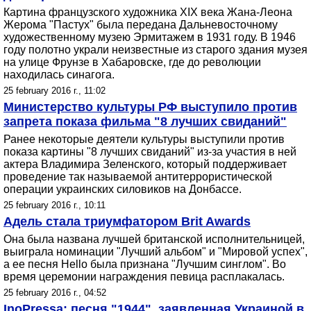
Картина французского художника XIX века Жана-Леона
Жерома "Пастух" была передана Дальневосточному
художественному музею Эрмитажем в 1931 году. В 1946
году полотно украли неизвестные из старого здания музея
на улице Фрунзе в Хабаровске, где до революции
находилась синагога.
25 february 2016 г., 11:02
Министерство культуры РФ выступило против
запрета показа фильма "8 лучших свиданий"
Ранее некоторые деятели культуры выступили против
показа картины "8 лучших свиданий" из-за участия в ней
актера Владимира Зеленского, который поддерживает
проведение так называемой антитеррористической
операции украинских силовиков на Донбассе.
25 february 2016 г., 10:11
Адель стала триумфатором Brit Awards
Она была названа лучшей британской исполнительницей,
выиграла номинации "Лучший альбом" и "Мировой успех",
а ее песня Hello была признана "Лучшим синглом". Во
время церемонии награждения певица расплакалась.
25 february 2016 г., 04:52
InoPressa: песня "1944", заявленная Украиной в