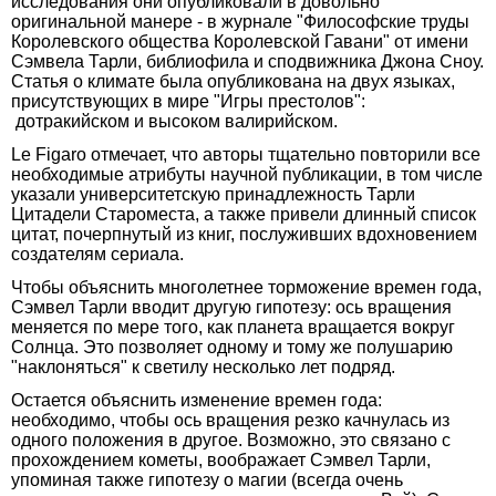
исследования они опубликовали в довольно
оригинальной манере - в журнале "Философские труды
Королевского общества Королевской Гавани" от имени
Сэмвела Тарли, библиофила и сподвижника Джона Сноу.
Статья о климате была опубликована на двух языках,
присутствующих в мире "Игры престолов":
дотракийском и высоком валирийском.
Le Figaro отмечает, что авторы тщательно повторили все
необходимые атрибуты научной публикации, в том числе
указали университетскую принадлежность Тарли
Цитадели Староместа, а также привели длинный список
цитат, почерпнутый из книг, послуживших вдохновением
создателям сериала.
Чтобы объяснить многолетнее торможение времен года,
Сэмвел Тарли вводит другую гипотезу: ось вращения
меняется по мере того, как планета вращается вокруг
Солнца. Это позволяет одному и тому же полушарию
"наклоняться" к светилу несколько лет подряд.
Остается объяснить изменение времен года:
необходимо, чтобы ось вращения резко качнулась из
одного положения в другое. Возможно, это связано с
прохождением кометы, воображает Сэмвел Тарли,
упоминая также гипотезу о магии (всегда очень