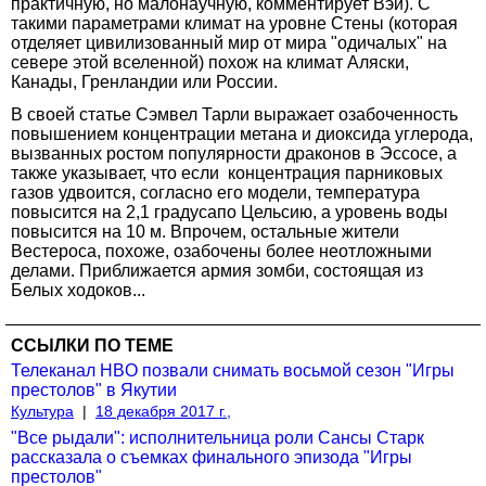
практичную, но малонаучную, комментирует Вэй). С
такими параметрами климат на уровне Стены (которая
отделяет цивилизованный мир от мира "одичалых" на
севере этой вселенной) похож на климат Аляски,
Канады, Гренландии или России.
В своей статье Сэмвел Тарли выражает озабоченность
повышением концентрации метана и диоксида углерода,
вызванных ростом популярности драконов в Эссосе, а
также указывает, что если концентрация парниковых
газов удвоится, согласно его модели, температура
повысится на 2,1 градусапо Цельсию, а уровень воды
повысится на 10 м. Впрочем, остальные жители
Вестероса, похоже, озабочены более неотложными
делами. Приближается армия зомби, состоящая из
Белых ходоков...
ССЫЛКИ ПО ТЕМЕ
Телеканал HBO позвали снимать восьмой сезон "Игры
престолов" в Якутии
Культура
|
18 декабря 2017 г.,
"Все рыдали": исполнительница роли Сансы Старк
рассказала о съемках финального эпизода "Игры
престолов"