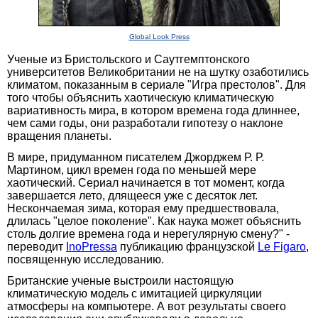
Global Look Press
Ученые из Бристольского и Саутгемптонского
университетов Великобритании не на шутку озаботились
климатом, показанным в сериале "Игра престолов". Для
того чтобы объяснить хаотическую климатическую
вариативность мира, в котором времена года длиннее,
чем сами годы, они разработали гипотезу о наклоне
вращения планеты.
В мире, придуманном писателем Джорджем Р. Р.
Мартином, цикл времен года по меньшей мере
хаотический. Сериал начинается в тот момент, когда
завершается лето, длящееся уже с десяток лет.
Нескончаемая зима, которая ему предшествовала,
длилась "целое поколение". Как наука может объяснить
столь долгие времена года и нерегулярную смену?" -
переводит
InoPressa
публикацию французской
Le Figaro
,
посвященную исследованию.
Британские ученые выстроили настоящую
климатическую модель с имитацией циркуляции
атмосферы на компьютере. А вот результаты своего