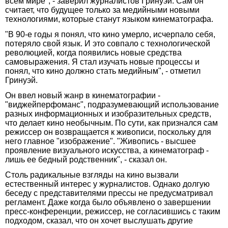
всем мире", - заверил журналистов Гринуэй. Сам он
считает, что будущее только за медийными новыми
технологиями, которые станут языком кинематографа.
"В 90-е годы я понял, что кино умерло, исчерпало себя,
потеряло свой язык. И это совпало с технологической
революцией, когда появились новые средства
самовыражения. Я стал изучать новые процессы и
понял, что кино должно стать медийным", - отметил
Гринуэй.
Он ввел новый жанр в кинематографии -
"виджейперфоманс", подразумевающий использование
разных информационных и изобразительных средств,
что делает кино необычным. По сути, как признался сам
режиссер он возвращается к живописи, поскольку для
него главное "изображение". "Живопись - высшее
проявление визуального искусства, а кинематограф -
лишь ее бедный родственник", - сказал он.
Столь радикальные взгляды на кино вызвали
естественный интерес у журналистов. Однако долгую
беседу с представителями прессы не предусматривал
регламент. Даже когда было объявлено о завершении
пресс-конференции, режиссер, не согласившись с таким
подходом, сказал, что он хочет выслушать другие