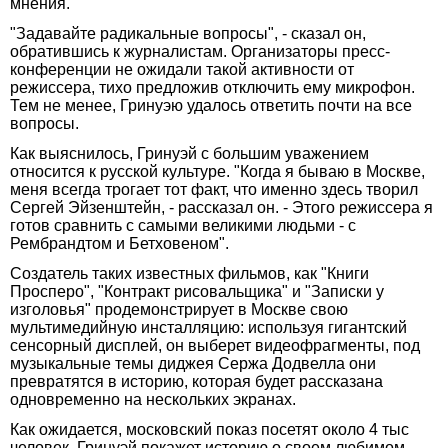
мнения.
"Задавайте радикальные вопросы", - сказал он,
обратившись к журналистам. Организаторы пресс-
конференции не ожидали такой активности от
режиссера, тихо предложив отключить ему микрофон.
Тем не менее, Гринуэю удалось ответить почти на все
вопросы.
Как выяснилось, Гринуэй с большим уважением
относится к русской культуре. "Когда я бываю в Москве,
меня всегда трогает тот факт, что именно здесь творил
Сергей Эйзенштейн, - рассказал он. - Этого режиссера я
готов сравнить с самыми великими людьми - с
Рембрандтом и Бетховеном".
Создатель таких известных фильмов, как "Книги
Просперо", "Контракт рисовальщика" и "Записки у
изголовья" продемонстрирует в Москве свою
мультимедийную инсталляцию: используя гигантский
сенсорный дисплей, он выберет видеофрагменты, под
музыкальные темы диджея Сержа Додвелла они
превратятся в историю, которая будет рассказана
одновременно на нескольких экранах.
Как ожидается, московский показ посетят около 4 тыс
человек. Гринуэй покажет историю о своем любимом