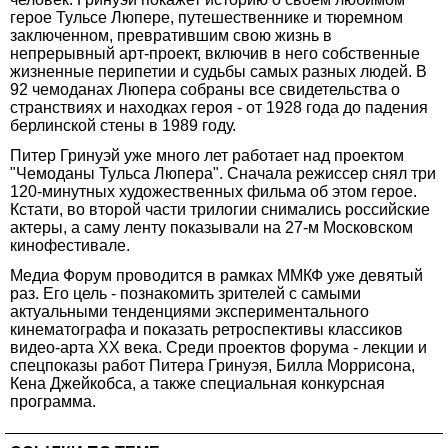
герое Тульсе Люпере, путешественнике и тюремном
заключенном, превратившим свою жизнь в
непрерывный арт-проект, включив в него собственные
жизненные перипетии и судьбы самых разных людей. В
92 чемоданах Люпера собраны все свидетельства о
странствиях и находках героя - от 1928 года до падения
берлинской стены в 1989 году.
Питер Гринуэй уже много лет работает над проектом
"Чемоданы Тульса Люпера". Сначала режиссер снял три
120-минутных художественных фильма об этом герое.
Кстати, во второй части трилогии снимались российские
актеры, а саму ленту показывали на 27-м Московском
кинофестивале.
Медиа Форум проводится в рамках ММКФ уже девятый
раз. Его цель - познакомить зрителей с самыми
актуальными тенденциями экспериментального
кинематографа и показать ретроспективы классиков
видео-арта ХХ века. Среди проектов форума - лекции и
спецпоказы работ Питера Гринуэя, Билла Моррисона,
Кена Джейкобса, а также специальная конкурсная
программа.