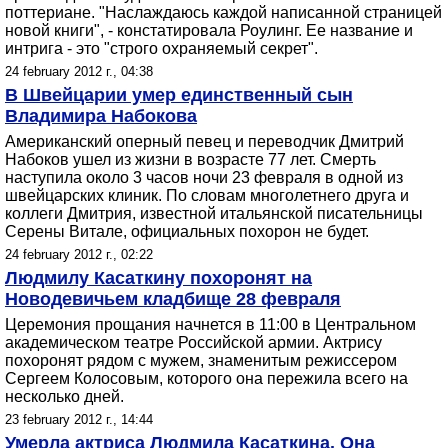
поттериане. "Наслаждаюсь каждой написанной страницей
новой книги", - констатировала Роулинг. Ее название и
интрига - это "строго охраняемый секрет".
24 february 2012 г., 04:38
В Швейцарии умер единственный сын
Владимира Набокова
Американский оперный певец и переводчик Дмитрий
Набоков ушел из жизни в возрасте 77 лет. Смерть
наступила около 3 часов ночи 23 февраля в одной из
швейцарских клиник. По словам многолетнего друга и
коллеги Дмитрия, известной итальянской писательницы
Серены Витале, официальных похорон не будет.
24 february 2012 г., 02:22
Людмилу Касаткину похоронят на
Новодевичьем кладбище 28 февраля
Церемония прощания начнется в 11:00 в Центральном
академическом театре Российской армии. Актрису
похоронят рядом с мужем, знаменитым режиссером
Сергеем Колосовым, которого она пережила всего на
несколько дней.
23 february 2012 г., 14:44
Умерла актриса Людмила Касаткина. Она