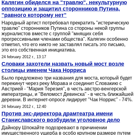
Калягин обиделся на "травлю", некультурную
оппозицию и защитил сторонников Путина,
"равного которому нет"
Народный артист потребовал прекратить "истерическую
травлю" сторонников Путина со стороны некой группы
журналистов вместе с группой "мнящих себя
прогрессивными членами общества". Калягин особенно
отметил, что его никто не заставлял писать это письмо,
это его собственная инициатива.
24 february 2012 г., 13:17
Словаки захотели назвать новый мост возле
столицы именем Чака Норриса
Было предложено три названия для моста, который будет
перекинут через реку Морава и соединит Словакию с
Австрией - "Мария Терезия", в честь австро-венгерской
императрицы, и "Веломост Девинска" - в честь ближайшей
деревни. В интернет-опросе лидирует "Чак Норрис" - 74%.
24 february 2012 г., 12:40
Против экс-директора драмтеатра имени
Станиславского возбудили уголовное дело
Дайнору Шпокайте подозревают в причинении
имущественного ущерба в особо крупном размере путем