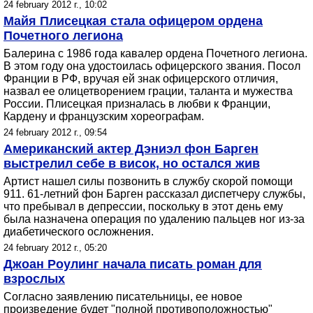
24 february 2012 г., 10:02
Майя Плисецкая стала офицером ордена
Почетного легиона
Балерина с 1986 года кавалер ордена Почетного легиона.
В этом году она удостоилась офицерского звания. Посол
Франции в РФ, вручая ей знак офицерского отличия,
назвал ее олицетворением грации, таланта и мужества
России. Плисецкая призналась в любви к Франции,
Кардену и французским хореографам.
24 february 2012 г., 09:54
Американский актер Дэниэл фон Барген
выстрелил себе в висок, но остался жив
Артист нашел силы позвонить в службу скорой помощи
911. 61-летний фон Барген рассказал диспетчеру службы,
что пребывал в депрессии, поскольку в этот день ему
была назначена операция по удалению пальцев ног из-за
диабетического осложнения.
24 february 2012 г., 05:20
Джоан Роулинг начала писать роман для
взрослых
Согласно заявлению писательницы, ее новое
произведение будет "полной противоположностью"