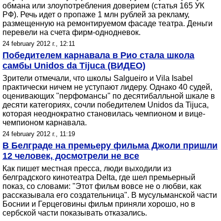
обмана или злоупотребления доверием (статья 165 УК
РФ). Речь идет о пропаже 1 млн рублей за рекламу,
размещенную на ремонтируемом фасаде театра. Деньги
перевели на счета фирм-однодневок.
24 february 2012 г., 12:11
Победителем карнавала в Рио стала школа
самбы Unidos da Tijuca (ВИДЕО)
Зрители отмечали, что школы Salgueiro и Vila Isabel
практически ничем не уступают лидеру. Однако 40 судей,
оценивающих "перфомансы" по десятибалльной шкале в
десяти категориях, сочли победителем Unidos da Tijuca,
которая неоднократно становилась чемпионом и вице-
чемпионом карнавала.
24 february 2012 г., 11:19
В Белграде на премьеру фильма Джоли пришли
12 человек, досмотрели не все
Как пишет местная пресса, люди выходили из
белградского кинотеатра Delta, где шел премьерный
показ, со словами: "Этот фильм вовсе не о любви, как
рассказывала его создательница". В мусульманской части
Боснии и Герцеговины фильм приняли хорошо, но в
сербской части показывать отказались.