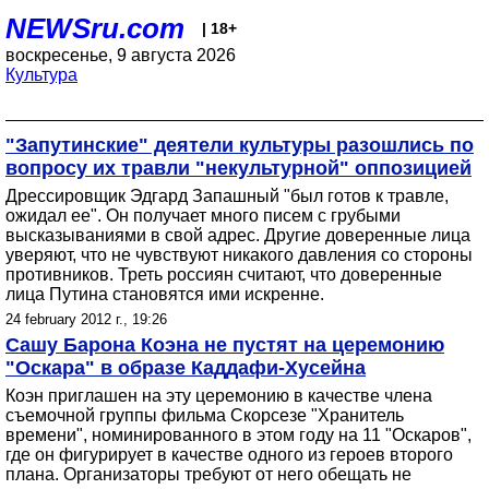
NEWSru.com
| 18+
воскресенье, 9 августа 2026
Культура
"Запутинские" деятели культуры разошлись по
вопросу их травли "некультурной" оппозицией
Дрессировщик Эдгард Запашный "был готов к травле,
ожидал ее". Он получает много писем с грубыми
высказываниями в свой адрес. Другие доверенные лица
уверяют, что не чувствуют никакого давления со стороны
противников. Треть россиян считают, что доверенные
лица Путина становятся ими искренне.
24 february 2012 г., 19:26
Сашу Барона Коэна не пустят на церемонию
"Оскара" в образе Каддафи-Хусейна
Коэн приглашен на эту церемонию в качестве члена
съемочной группы фильма Скорсезе "Хранитель
времени", номинированного в этом году на 11 "Оскаров",
где он фигурирует в качестве одного из героев второго
плана. Организаторы требуют от него обещать не